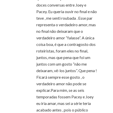
doces conversas entre Joey e
Pacey. Eu queria ouvir no final e não
teve , me senti roubada . Esse par
representa o verdadeiro amor, mas
no final não deixaram que o
verdadeiro amor “falasse”. A única
coisa boa, é que a contragosto dos
roteiristas, foram eles no final,
juntos, mas que pena que foi um
juntos com um gosto “não me
deixaram, vê-los juntos”. Que pena !
Ficará sempre esse gosto , o
verdadeiro amor não pode se
explicar.Para mim, se as seis
temporadas fossem Pacey e Joey
eu iria amar, mas sei a série teria
acabado antes , pois o público