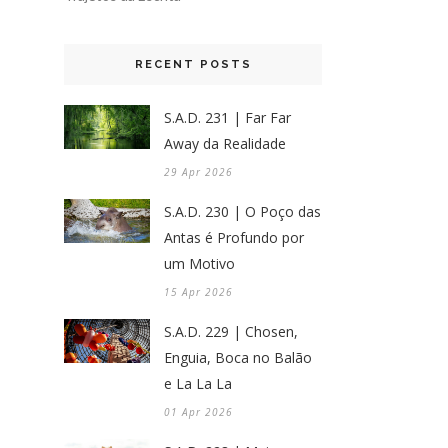
RECENT POSTS
S.A.D. 231 | Far Far
Away da Realidade
29 Apr 2026
S.A.D. 230 | O Poço das
Antas é Profundo por
um Motivo
15 Apr 2026
S.A.D. 229 | Chosen,
Enguia, Boca no Balão
e La La La
01 Apr 2026