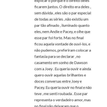
explicar o porquê e o direito deles
ficarem juntos. O direito era deles ,
sem dúvida , eles são o par especial
de todas as séries , não existiu um
par tão afinado , iluminado quanto
eles, nem Andie e Pacey, e olhe que
esse par foi forte. Mas no final
ficou aquela vontade de ouvi-los, e
não pudemos, preferiram colocar a
fantasia para se declarar , no
casamento em sonho de Dawson
com a Joey . Eu queria ouvir e ainda
quero ouvir aquelas brilhantes e
doces conversas entre Joey e
Pacey. Eu queria ouvir no final e não
teve , me senti roubada . Esse par
representa o verdadeiro amor, mas
no final não deixaram que o