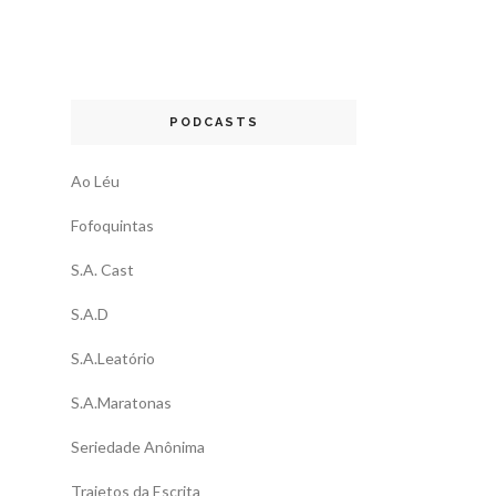
PODCASTS
Ao Léu
Fofoquintas
S.A. Cast
S.A.D
S.A.Leatório
S.A.Maratonas
Seriedade Anônima
Trajetos da Escrita