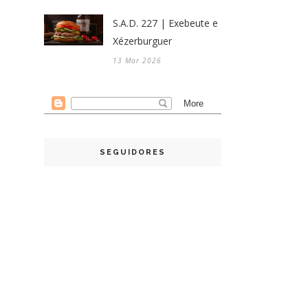
S.A.D. 227 | Exebeute e
Xézerburguer
13 Mar 2026
SEGUIDORES