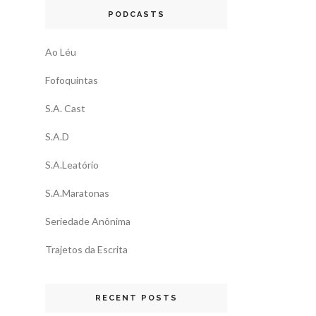
PODCASTS
Ao Léu
Fofoquintas
S.A. Cast
S.A.D
S.A.Leatório
S.A.Maratonas
Seriedade Anônima
Trajetos da Escrita
RECENT POSTS