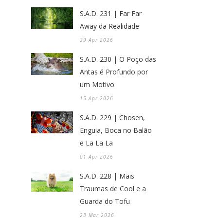
S.A.D. 231 | Far Far
Away da Realidade
29 Apr 2026
S.A.D. 230 | O Poço das
Antas é Profundo por
um Motivo
15 Apr 2026
S.A.D. 229 | Chosen,
Enguia, Boca no Balão
e La La La
01 Apr 2026
S.A.D. 228 | Mais
Traumas de Cool e a
Guarda do Tofu
23 Mar 2026