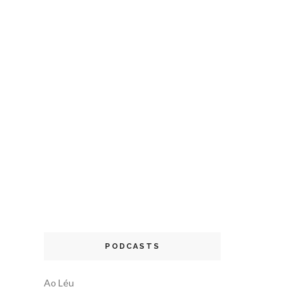
PODCASTS
Ao Léu