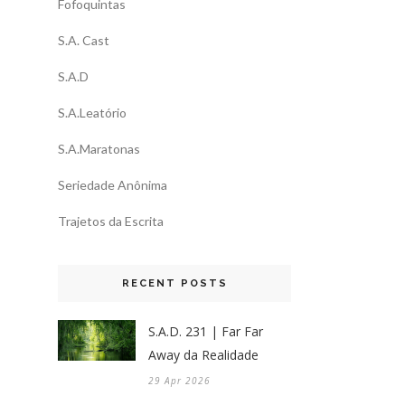
Fofoquintas
S.A. Cast
S.A.D
S.A.Leatório
S.A.Maratonas
Seriedade Anônima
Trajetos da Escrita
RECENT POSTS
S.A.D. 231 | Far Far
Away da Realidade
29 Apr 2026