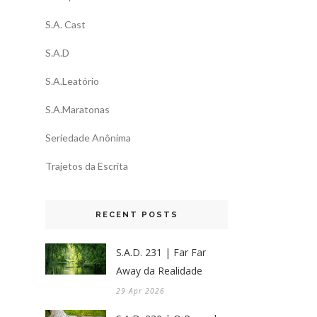
S.A. Cast
S.A.D
S.A.Leatório
S.A.Maratonas
Seriedade Anônima
Trajetos da Escrita
RECENT POSTS
S.A.D. 231 | Far Far
Away da Realidade
29 Apr 2026