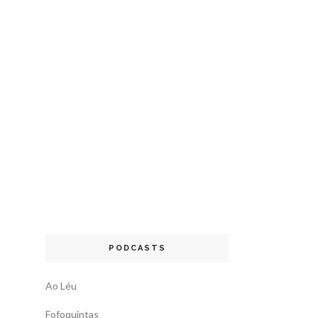
PODCASTS
Ao Léu
Fofoquintas