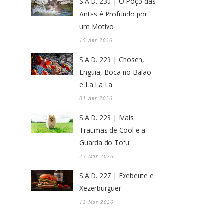
S.A.D. 230 | O Poço das
Antas é Profundo por
um Motivo
15 Apr 2026
S.A.D. 229 | Chosen,
Enguia, Boca no Balão
e La La La
01 Apr 2026
S.A.D. 228 | Mais
Traumas de Cool e a
Guarda do Tofu
23 Mar 2026
S.A.D. 227 | Exebeute e
Xézerburguer
13 Mar 2026