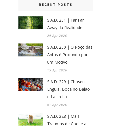
RECENT POSTS
S.A.D. 231 | Far Far
Away da Realidade
29 Apr 2026
S.A.D. 230 | O Poço das
Antas é Profundo por
um Motivo
15 Apr 2026
S.A.D. 229 | Chosen,
Enguia, Boca no Balão
e La La La
01 Apr 2026
S.A.D. 228 | Mais
Traumas de Cool e a