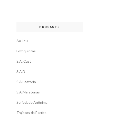
PODCASTS
Ao Léu
Fofoquintas
S.A. Cast
S.A.D
S.A.Leatório
S.A.Maratonas
Seriedade Anônima
Trajetos da Escrita