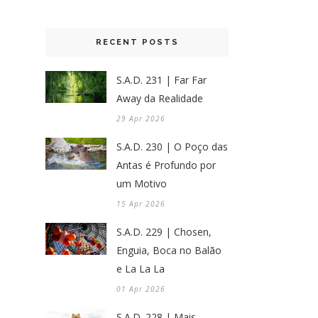
RECENT POSTS
S.A.D. 231 | Far Far
Away da Realidade
29 Apr 2026
S.A.D. 230 | O Poço das
Antas é Profundo por
um Motivo
15 Apr 2026
S.A.D. 229 | Chosen,
Enguia, Boca no Balão
e La La La
01 Apr 2026
S.A.D. 228 | Mais