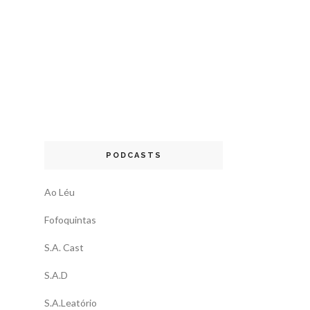
PODCASTS
Ao Léu
Fofoquintas
S.A. Cast
S.A.D
S.A.Leatório