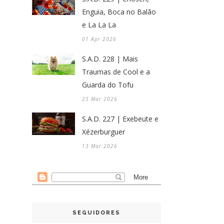
Enguia, Boca no Balão
e La La La
01 Apr 2026
S.A.D. 228 | Mais
Traumas de Cool e a
Guarda do Tofu
23 Mar 2026
S.A.D. 227 | Exebeute e
Xézerburguer
13 Mar 2026
SEGUIDORES