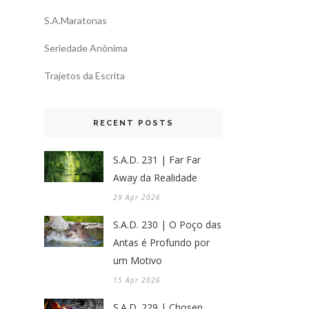
S.A.Maratonas
Seriedade Anônima
Trajetos da Escrita
RECENT POSTS
S.A.D. 231 | Far Far
Away da Realidade
29 Apr 2026
S.A.D. 230 | O Poço das
Antas é Profundo por
um Motivo
15 Apr 2026
S.A.D. 229 | Chosen,