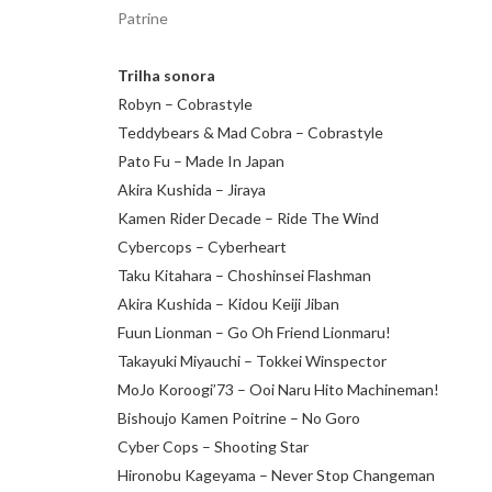
Patrine
Trilha sonora
Robyn – Cobrastyle
Teddybears & Mad Cobra – Cobrastyle
Pato Fu – Made In Japan
Akira Kushida – Jiraya
Kamen Rider Decade – Ride The Wind
Cybercops – Cyberheart
Taku Kitahara – Choshinsei Flashman
Akira Kushida – Kidou Keiji Jiban
Fuun Lionman – Go Oh Friend Lionmaru!
Takayuki Miyauchi – Tokkei Winspector
MoJo Koroogi’73 – Ooi Naru Hito Machineman!
Bishoujo Kamen Poitrine – No Goro
Cyber Cops – Shooting Star
Hironobu Kageyama – Never Stop Changeman