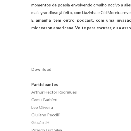
momentos de poesia envolvendo orvalho nocivo a alie
mais grandioso já feito, com Liazinha e Cid Moreira rev
E amanhã tem outro podcast, com uma invasão
midseason americana. Volte para escutar, ou a ass
Download
Participantes
Arthur Hector Rodrigues
Camis Barbieri
Leo Oliveira
Giuliano Peccilli
Giuzão JH
Ricardo Luiz Silva