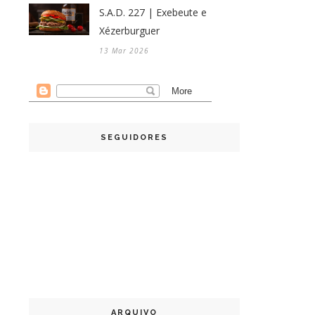
S.A.D. 227 | Exebeute e
Xézerburguer
13 Mar 2026
SEGUIDORES
ARQUIVO