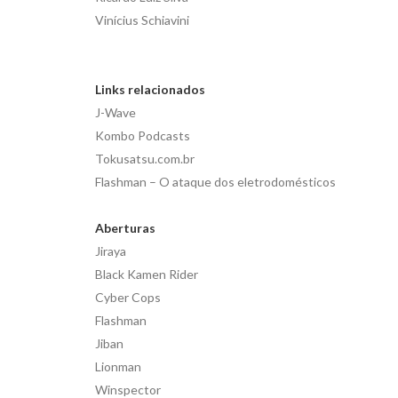
Vinícius Schiavini
Links relacionados
J-Wave
Kombo Podcasts
Tokusatsu.com.br
Flashman – O ataque dos eletrodomésticos
Aberturas
Jiraya
Black Kamen Rider
Cyber Cops
Flashman
Jiban
Lionman
Winspector