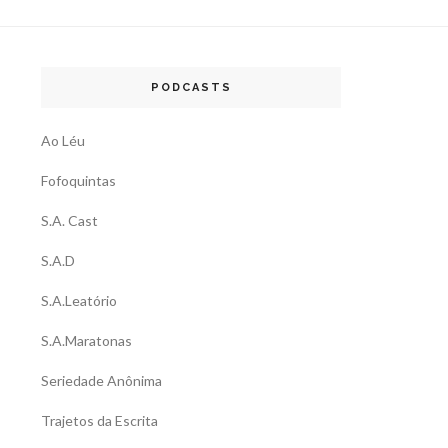
PODCASTS
Ao Léu
Fofoquintas
S.A. Cast
S.A.D
S.A.Leatório
S.A.Maratonas
Seriedade Anônima
Trajetos da Escrita