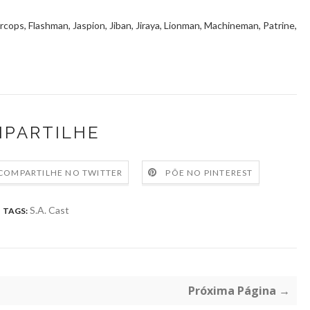
ops, Flashman, Jaspion, Jiban, Jiraya, Lionman, Machineman, Patrine,
PARTILHE
COMPARTILHE NO TWITTER
PÕE NO PINTEREST
S.A. Cast
TAGS:
Próxima Página →