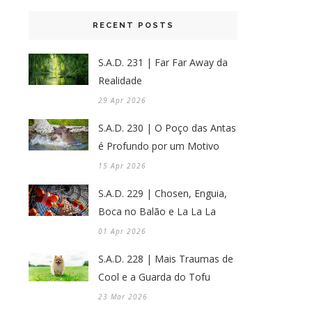
RECENT POSTS
S.A.D. 231 | Far Far Away da
Realidade
29 Apr 2026
S.A.D. 230 | O Poço das Antas
é Profundo por um Motivo
15 Apr 2026
S.A.D. 229 | Chosen, Enguia,
Boca no Balão e La La La
01 Apr 2026
S.A.D. 228 | Mais Traumas de
Cool e a Guarda do Tofu
23 Mar 2026