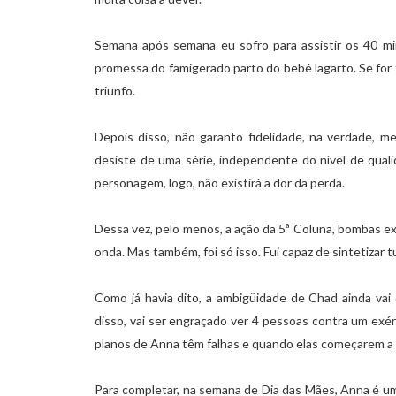
Semana após semana eu sofro para assistir os 40 mi
promessa do famigerado parto do bebê lagarto. Se for t
triunfo.
Depois disso, não garanto fidelidade, na verdade, 
desiste de uma série, independente do nível de qua
personagem, logo, não existirá a dor da perda.
Dessa vez, pelo menos, a ação da 5ª Coluna, bombas ex
onda. Mas também, foi só isso. Fui capaz de sintetizar
Como já havia dito, a ambigüidade de Chad ainda vai 
disso, vai ser engraçado ver 4 pessoas contra um exér
planos de Anna têm falhas e quando elas começarem a a
Para completar, na semana de Dia das Mães, Anna é u