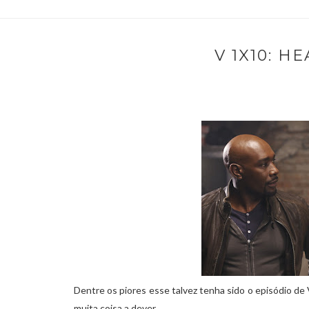
V 1X10: H
Dentre os piores esse talvez tenha sido o episódio de
muita coisa a dever.