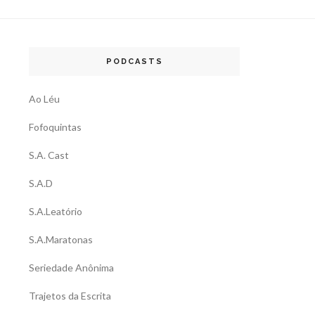
PODCASTS
Ao Léu
Fofoquintas
S.A. Cast
S.A.D
S.A.Leatório
S.A.Maratonas
Seriedade Anônima
Trajetos da Escrita