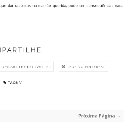
 que dar rasteiras na mamãe querida, pode ter consequências nada
PARTILHE
COMPARTILHE NO TWITTER
PÕE NO PINTEREST
V
TAGS:
Próxima Página →