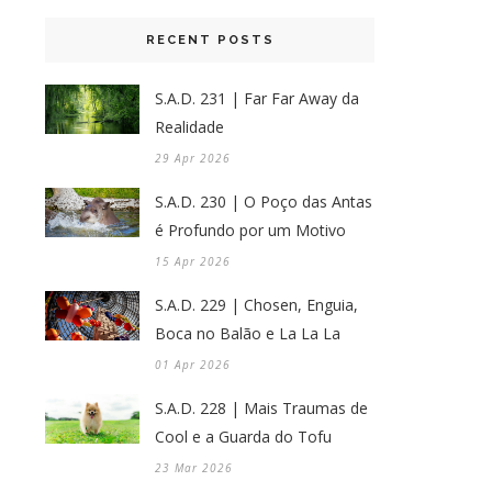
RECENT POSTS
S.A.D. 231 | Far Far Away da
Realidade
29 Apr 2026
S.A.D. 230 | O Poço das Antas
é Profundo por um Motivo
15 Apr 2026
S.A.D. 229 | Chosen, Enguia,
Boca no Balão e La La La
01 Apr 2026
S.A.D. 228 | Mais Traumas de
Cool e a Guarda do Tofu
23 Mar 2026