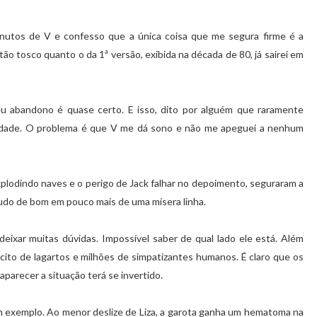
nutos de V e confesso que a única coisa que me segura firme é a
ão tosco quanto o da 1ª versão, exibida na década de 80, já sairei em
meu abandono é quase certo. E isso, dito por alguém que raramente
lidade. O problema é que V me dá sono e não me apeguei a nenhum
plodindo naves e o perigo de Jack falhar no depoimento, seguraram a
 tudo de bom em pouco mais de uma mísera linha.
deixar muitas dúvidas. Impossível saber de qual lado ele está. Além
cito de lagartos e milhões de simpatizantes humanos. É claro que os
parecer a situação terá se invertido.
m exemplo. Ao menor deslize de Liza, a garota ganha um hematoma na