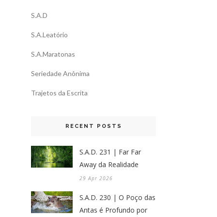
S.A.D
S.A.Leatório
S.A.Maratonas
Seriedade Anônima
Trajetos da Escrita
RECENT POSTS
S.A.D. 231 | Far Far
Away da Realidade
29 Apr 2026
S.A.D. 230 | O Poço das
Antas é Profundo por