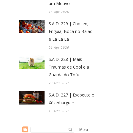
um Motivo
15 Apr 2026
S.A.D. 229 | Chosen,
Enguia, Boca no Balão
e La La La
01 Apr 2026
S.A.D. 228 | Mais
Traumas de Cool e a
Guarda do Tofu
23 Mar 2026
S.A.D. 227 | Exebeute e
Xézerburguer
13 Mar 2026