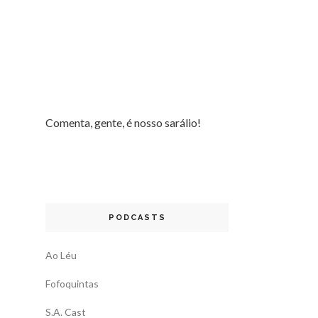
Comenta, gente, é nosso sarálio!
PODCASTS
Ao Léu
Fofoquintas
S.A. Cast