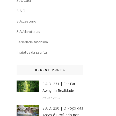
S.A. Cast
S.A.D
S.A.Leatório
S.A.Maratonas
Seriedade Anônima
Trajetos da Escrita
RECENT POSTS
S.A.D. 231 | Far Far
Away da Realidade
29 Apr 2026
S.A.D. 230 | O Poço das
Antas é Profundo por