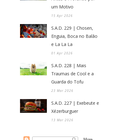
um Motivo
15 Apr 2026
S.A.D. 229 | Chosen,
Enguia, Boca no Balão
e La La La
01 Apr 2026
S.A.D. 228 | Mais
Traumas de Cool e a
Guarda do Tofu
23 Mar 2026
S.A.D. 227 | Exebeute e
Xézerburguer
13 Mar 2026