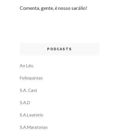
Comenta, gente, é nosso sarálio!
PODCASTS
Ao Léu
Fofoquintas
S.A. Cast
S.A.D
S.A.Leatório
S.A.Maratonas