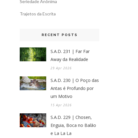
Seriedade Anônima
Trajetos da Escrita
RECENT POSTS
S.A.D. 231 | Far Far
Away da Realidade
29 Apr 2026
S.A.D. 230 | O Poço das
Antas é Profundo por
um Motivo
15 Apr 2026
S.A.D. 229 | Chosen,
Enguia, Boca no Balão
e La La La