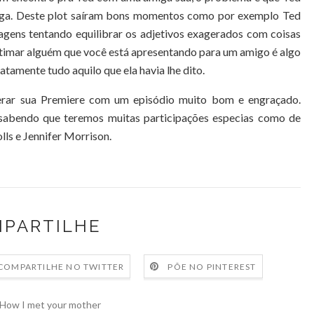
iga. Deste plot saíram bons momentos como por exemplo Ted
ens tentando equilibrar os adjetivos exagerados com coisas
estimar alguém que você está apresentando para um amigo é algo
amente tudo aquilo que ela havia lhe dito.
rar sua Premiere com um episódio muito bom e engraçado.
sabendo que teremos muitas participações especias como de
lls e Jennifer Morrison.
PARTILHE
COMPARTILHE NO TWITTER
PÕE NO PINTEREST
How I met your mother