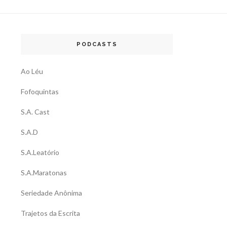
PODCASTS
Ao Léu
Fofoquintas
S.A. Cast
S.A.D
S.A.Leatório
S.A.Maratonas
Seriedade Anônima
Trajetos da Escrita