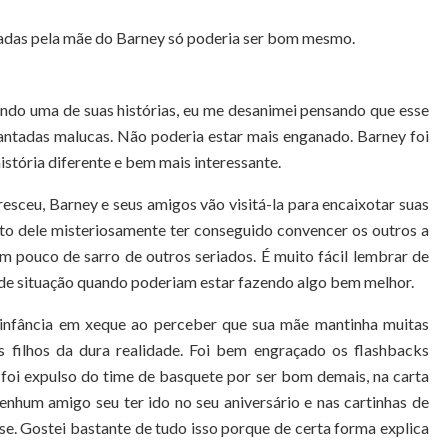
adas pela mãe do Barney só poderia ser bom mesmo.
do uma de suas histórias, eu me desanimei pensando que esse
antadas malucas. Não poderia estar mais enganado. Barney foi
stória diferente e bem mais interessante.
esceu, Barney e seus amigos vão visitá-la para encaixotar suas
ato dele misteriosamente ter conseguido convencer os outros a
um pouco de sarro de outros seriados. É muito fácil lembrar de
 de situação quando poderiam estar fazendo algo bem melhor.
 infância em xeque ao perceber que sua mãe mantinha muitas
 filhos da dura realidade. Foi bem engraçado os flashbacks
 foi expulso do time de basquete por ser bom demais, na carta
nenhum amigo seu ter ido no seu aniversário e nas cartinhas de
se. Gostei bastante de tudo isso porque de certa forma explica