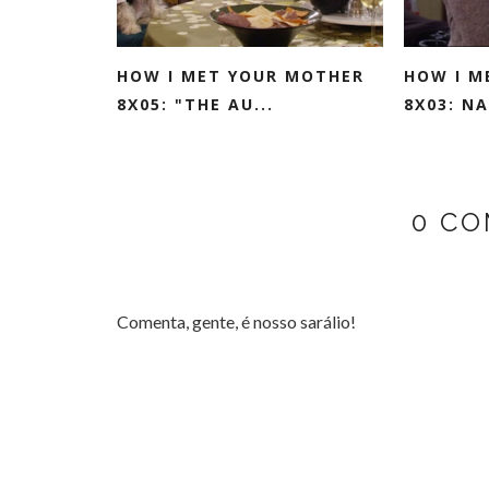
HOW I MET YOUR MOTHER
HOW I M
8X05: "THE AU...
8X03: N
0 CO
Comenta, gente, é nosso sarálio!