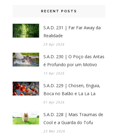
RECENT POSTS
S.A.D. 231 | Far Far Away da
Realidade
29 Apr 2026
S.A.D. 230 | O Poço das Antas
é Profundo por um Motivo
15 Apr 2026
S.A.D. 229 | Chosen, Enguia,
Boca no Balão e La La La
01 Apr 2026
S.A.D. 228 | Mais Traumas de
Cool e a Guarda do Tofu
23 Mar 2026