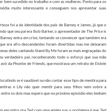
ser bem sucedido no trabalho e com as mulheres. Ponto para os
média muito interessante e conseguem nos apresentar suas
teza foi a da identidade dos pais de Barney e James, já que o
ndo que seu pai era Bob Barker, o apresentador de The Price is
 Barney entra em crise, tentando se convencer que também era
o que era afro descendentes foram divertidas mas me deixaram
 cenas deles cantando Stand By Me foram as mais engraçadas do
seu verdadeiro pai, reconhecendo todo o esforço que sua mãe
a avó da Phoebe de Friends, que mostrava um retrato de Eistein
iscutindo se é saudável ou não contar esse tipo de mentira para
entiras e Lily não quer mentir para seus filhos nem sobre a
s entre os dois mas espero que no próximo episódio eles tenham
 um encontro pra Ted com uma amiga sua, o problema é que Ted