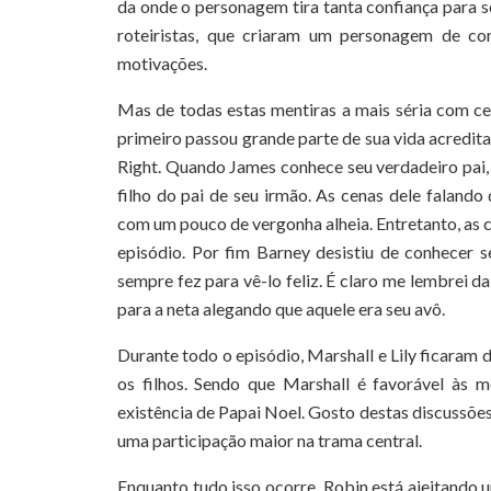
da onde o personagem tira tanta confiança para 
roteiristas, que criaram um personagem de co
motivações.
Mas de todas estas mentiras a mais séria com cer
primeiro passou grande parte de sua vida acredita
Right. Quando James conhece seu verdadeiro pai,
filho do pai de seu irmão. As cenas dele faland
com um pouco de vergonha alheia. Entretanto, as
episódio. Por fim Barney desistiu de conhecer 
sempre fez para vê-lo feliz. É claro me lembrei d
para a neta alegando que aquele era seu avô.
Durante todo o episódio, Marshall e Lily ficaram d
os filhos. Sendo que Marshall é favorável às m
existência de Papai Noel. Gosto destas discussõe
uma participação maior na trama central.
Enquanto tudo isso ocorre, Robin está ajeitando