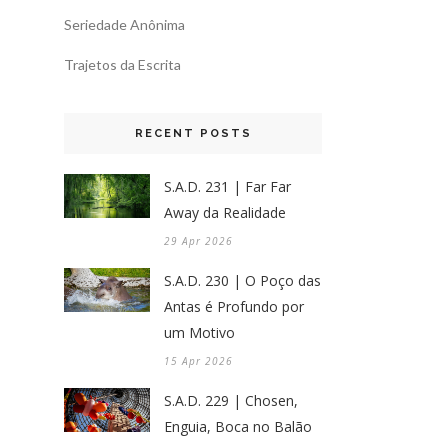
Seriedade Anônima
Trajetos da Escrita
RECENT POSTS
S.A.D. 231 | Far Far
Away da Realidade
29 Apr 2026
S.A.D. 230 | O Poço das
Antas é Profundo por
um Motivo
15 Apr 2026
S.A.D. 229 | Chosen,
Enguia, Boca no Balão