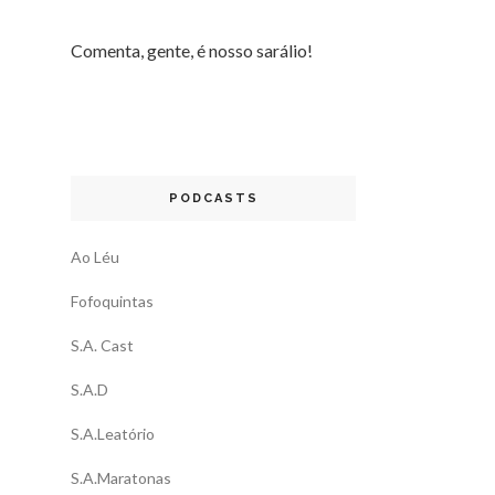
Comenta, gente, é nosso sarálio!
PODCASTS
Ao Léu
Fofoquintas
S.A. Cast
S.A.D
S.A.Leatório
S.A.Maratonas