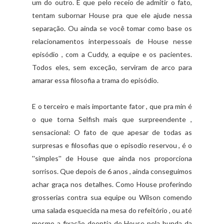
um do outro. E que pelo receio de admitir o fato,
tentam subornar House pra que ele ajude nessa
separação. Ou ainda se você tomar como base os
relacionamentos interpessoais de House nesse
episódio , com a Cuddy, a equipe e os pacientes.
Todos eles, sem exceção, serviram de arco para
amarar essa filosofia a trama do episódio.
E o terceiro e mais importante fator , que pra min é
o que torna Selfish mais que surpreendente ,
sensacional: O fato de que apesar de todas as
surpresas e filosofias que o episodio reservou , é o
''simples'' de House que ainda nos proporciona
sorrisos. Que depois de 6 anos , ainda conseguimos
achar graça nos detalhes. Como House proferindo
grosserias contra sua equipe ou Wilson comendo
uma salada esquecida na mesa do refeitório , ou até
mesmo a fixação doentia de House pela bunda da