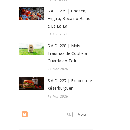
S.A.D. 229 | Chosen,
Enguia, Boca no Balão
e La La La
01 Apr 2026
S.A.D. 228 | Mais
Traumas de Cool e a
Guarda do Tofu
23 Mar 2026
S.A.D. 227 | Exebeute e
Xézerburguer
13 Mar 2026