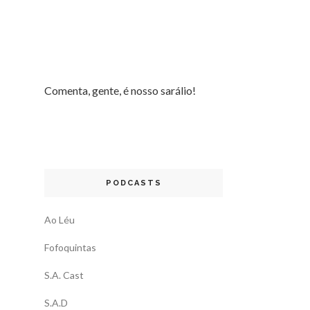
Comenta, gente, é nosso sarálio!
PODCASTS
Ao Léu
Fofoquintas
S.A. Cast
S.A.D