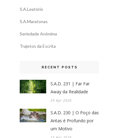
S.A.Leatório
S.A.Maratonas
Seriedade Anônima
Trajetos da Escrita
RECENT POSTS
S.A.D. 231 | Far Far
Away da Realidade
29 Apr 2026
S.A.D. 230 | O Poço das
Antas é Profundo por
um Motivo
15 Apr 2026