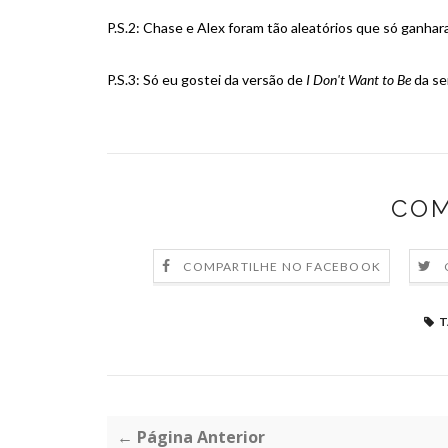
P.S.2: Chase e Alex foram tão aleatórios que só ganhar
P.S.3: Só eu gostei da versão de
I Don't Want to Be
da s
COM
COMPARTILHE NO FACEBOOK
T
← Página Anterior