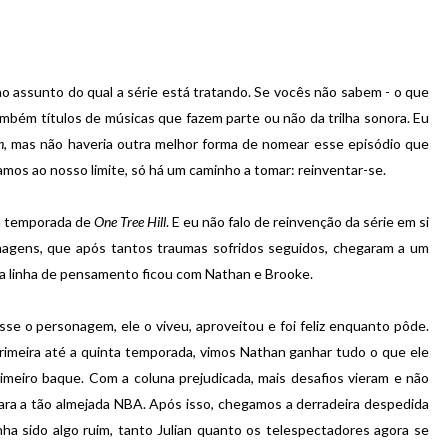
o assunto do qual a série está tratando. Se vocês não sabem - o que
ambém títulos de músicas que fazem parte ou não da trilha sonora. Eu
n
, mas não haveria outra melhor forma de nomear esse episódio que
os ao nosso limite, só há um caminho a tomar: reinventar-se.
va temporada de
One Tree Hill
. E eu não falo de reinvenção da série em si
onagens, que após tantos traumas sofridos seguidos, chegaram a um
a linha de pensamento ficou com Nathan e Brooke.
e o personagem, ele o viveu, aproveitou e foi feliz enquanto pôde.
rimeira até a quinta temporada, vimos Nathan ganhar tudo o que ele
imeiro baque. Com a coluna prejudicada, mais desafios vieram e não
para a tão almejada NBA. Após isso, chegamos a derradeira despedida
a sido algo ruim, tanto Julian quanto os telespectadores agora se