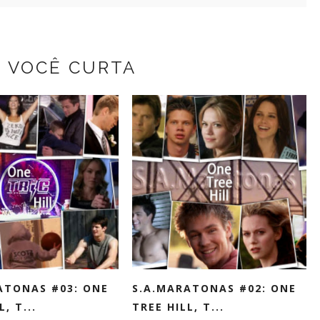
Z VOCÊ CURTA
ATONAS #03: ONE
S.A.MARATONAS #02: ONE
, T...
TREE HILL, T...