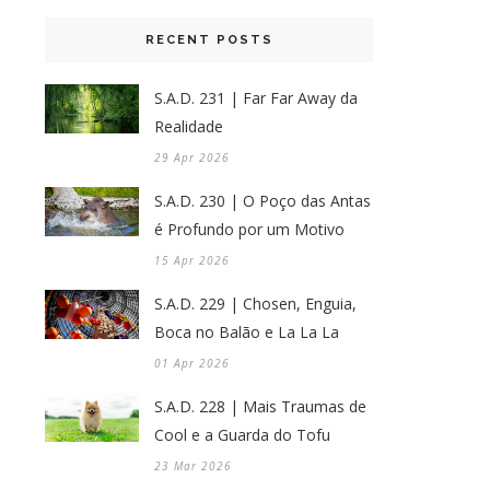
RECENT POSTS
S.A.D. 231 | Far Far Away da
Realidade
29 Apr 2026
S.A.D. 230 | O Poço das Antas
é Profundo por um Motivo
15 Apr 2026
S.A.D. 229 | Chosen, Enguia,
Boca no Balão e La La La
01 Apr 2026
S.A.D. 228 | Mais Traumas de
Cool e a Guarda do Tofu
23 Mar 2026