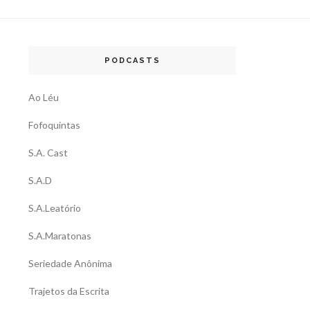
PODCASTS
Ao Léu
Fofoquintas
S.A. Cast
S.A.D
S.A.Leatório
S.A.Maratonas
Seriedade Anônima
Trajetos da Escrita