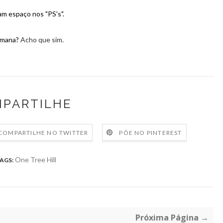
am espaço nos "PS's".
emana?
Acho que sim.
PARTILHE
COMPARTILHE NO TWITTER
PÕE NO PINTEREST
One Tree Hill
AGS:
Próxima Página →