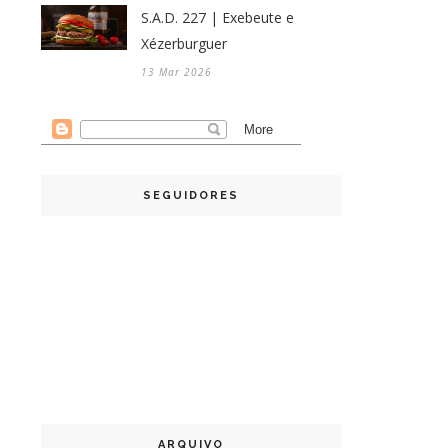
S.A.D. 227 | Exebeute e
Xézerburguer
13 Mar 2026
SEGUIDORES
ARQUIVO