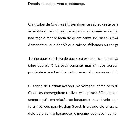
Depois da queda, vem o recomeço.
Os títulos de
One Tree Hill
geralmente são sugestivos a
acho difícil - os nomes dos episódios da semana são t
não faço a menor ideia de quem canta
We All Fall Dow
demonstrou que depois que caímos, falhamos ou chegam
Tenho quase certeza de que será esse o foco da oita
(algo que ela já faz toda semana), mas sim dos pers
ponto de exaustão. E o melhor exemplo para essa minh
O sonho de Nathan acabou. Na verdade, como bem diss
Quantos conseguiram realizar essa proeza? Desde a p
sempre quis em relação ao basquete, mas aí veio o pr
foram páreos para Nathan Scott. E eis que ele entra 
dele para com o basquete, e mesmo que isso não tenh