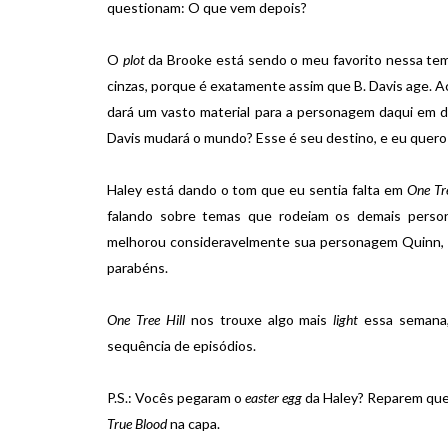
questionam: O que vem depois?
O
plot
da Brooke está sendo o meu favorito nessa tempo
cinzas, porque é exatamente assim que B. Davis age. A
dará um vasto material para a personagem daqui em d
Davis mudará o mundo? Esse é seu destino, e eu quero 
Haley está dando o tom que eu sentia falta em
One Tre
falando sobre temas que rodeiam os demais person
melhorou consideravelmente sua personagem Quinn, a
parabéns.
One Tree Hill
nos trouxe algo mais
light
essa semana,
sequência de episódios.
P.S.: Vocês pegaram o
easter egg
da Haley? Reparem que n
True Blood
na capa.