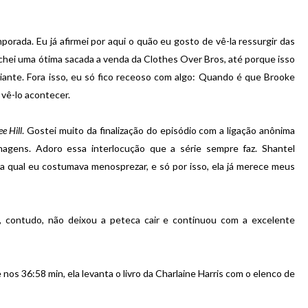
rada. Eu já afirmei por aqui o quão eu gosto de vê-la ressurgir das
chei uma ótima sacada a venda da Clothes Over Bros, até porque isso
iante. Fora isso, eu só fico receoso com algo: Quando é que Brooke
vê-lo acontecer.
e Hill
. Gostei muito da finalização do episódio com a ligação anônima
agens. Adoro essa interlocução que a série sempre faz. Shantel
 qual eu costumava menosprezar, e só por isso, ela já merece meus
 contudo, não deixou a peteca cair e continuou com a excelente
os 36:58 min, ela levanta o livro da Charlaine Harris com o elenco de