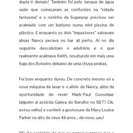
dupla é demais! Também foi pelo tanque de água
vazio que começaram as confusões na "cidade
fantasma" e o netinho da Sugarpop precisou ser
acalmado com um batismo numa mini piscina de
plástico. E enquanto os dois "impastores" salvavam
almas Nancy pecava no bar ali perto. Aí no dia
seguinte descobriram o adultério e o que
realmente acalmava Keith, resultando em mais uma
fuga dos Botwins debaixo de uma chuva pedras.
Foi bom enquanto durou. De concreto mesmo só a
nova máquina de lavar e o alívio de Nancy, além da
oportunidade de rever Mark-Paul Gosselaar
(alguém aí assistia Galera do Barulho no SBT? Ok,
estou velho) e conferir a gostosura de Mary-Louise
Parker no alto de seus 46 anos... de novo, uau!
PS: Ao contrário do que eu pensava parece que a