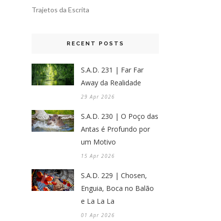
Trajetos da Escrita
RECENT POSTS
S.A.D. 231 | Far Far
Away da Realidade
29 Apr 2026
S.A.D. 230 | O Poço das
Antas é Profundo por
um Motivo
15 Apr 2026
S.A.D. 229 | Chosen,
Enguia, Boca no Balão
e La La La
01 Apr 2026