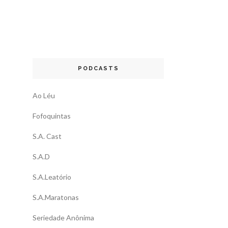
PODCASTS
Ao Léu
Fofoquintas
S.A. Cast
S.A.D
S.A.Leatório
S.A.Maratonas
Seriedade Anônima