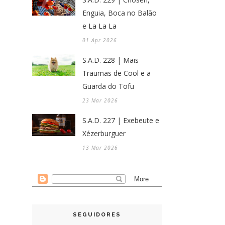
Enguia, Boca no Balão
e La La La
01 Apr 2026
S.A.D. 228 | Mais
Traumas de Cool e a
Guarda do Tofu
23 Mar 2026
S.A.D. 227 | Exebeute e
Xézerburguer
13 Mar 2026
SEGUIDORES