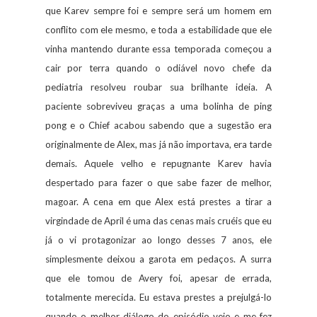
que Karev sempre foi e sempre será um homem em
conflito com ele mesmo, e toda a estabilidade que ele
vinha mantendo durante essa temporada começou a
cair por terra quando o odiável novo chefe da
pediatria resolveu roubar sua brilhante ideia. A
paciente sobreviveu graças a uma bolinha de ping
pong e o Chief acabou sabendo que a sugestão era
originalmente de Alex, mas já não importava, era tarde
demais. Aquele velho e repugnante Karev havia
despertado para fazer o que sabe fazer de melhor,
magoar. A cena em que Alex está prestes a tirar a
virgindade de April é uma das cenas mais cruéis que eu
já o vi protagonizar ao longo desses 7 anos, ele
simplesmente deixou a garota em pedaços. A surra
que ele tomou de Avery foi, apesar de errada,
totalmente merecida. Eu estava prestes a prejulgá-lo
quando o melhor diálogo do episódio veio e me fez