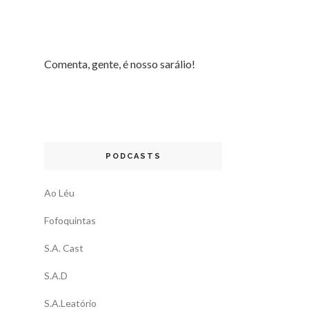
Comenta, gente, é nosso sarálio!
PODCASTS
Ao Léu
Fofoquintas
S.A. Cast
S.A.D
S.A.Leatório