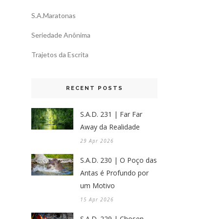
S.A.Maratonas
Seriedade Anônima
Trajetos da Escrita
RECENT POSTS
S.A.D. 231 | Far Far
Away da Realidade
29 Apr 2026
S.A.D. 230 | O Poço das
Antas é Profundo por
um Motivo
15 Apr 2026
S.A.D. 229 | Chosen,