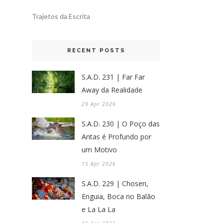
Trajetos da Escrita
RECENT POSTS
S.A.D. 231 | Far Far
Away da Realidade
29 Apr 2026
S.A.D. 230 | O Poço das
Antas é Profundo por
um Motivo
15 Apr 2026
S.A.D. 229 | Chosen,
Enguia, Boca no Balão
e La La La