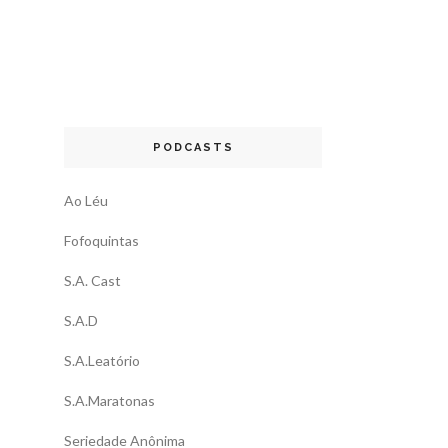
PODCASTS
Ao Léu
Fofoquintas
S.A. Cast
S.A.D
S.A.Leatório
S.A.Maratonas
Seriedade Anônima