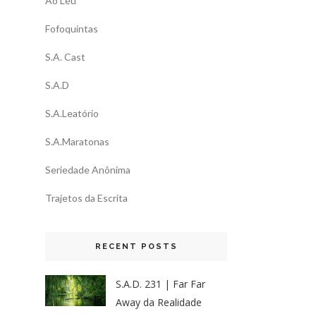
Ao Léu
Fofoquintas
S.A. Cast
S.A.D
S.A.Leatório
S.A.Maratonas
Seriedade Anônima
Trajetos da Escrita
RECENT POSTS
S.A.D. 231 | Far Far
Away da Realidade