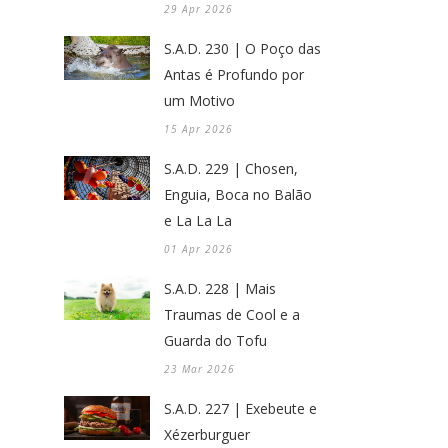
29 Apr 2026
S.A.D. 230 | O Poço das
Antas é Profundo por
um Motivo
15 Apr 2026
S.A.D. 229 | Chosen,
Enguia, Boca no Balão
e La La La
01 Apr 2026
S.A.D. 228 | Mais
Traumas de Cool e a
Guarda do Tofu
23 Mar 2026
S.A.D. 227 | Exebeute e
Xézerburguer