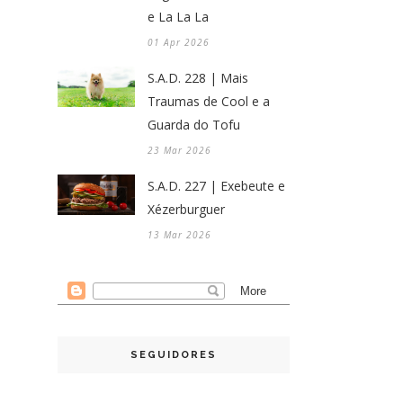
e La La La
01 Apr 2026
S.A.D. 228 | Mais
Traumas de Cool e a
Guarda do Tofu
23 Mar 2026
S.A.D. 227 | Exebeute e
Xézerburguer
13 Mar 2026
SEGUIDORES