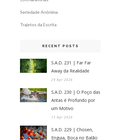
Seriedade Anônima
Trajetos da Escrita
RECENT POSTS
S.A.D. 231 | Far Far
Away da Realidade
29 Apr 2026
S.A.D. 230 | O Poço das
Antas é Profundo por
um Motivo
15 Apr 2026
S.A.D. 229 | Chosen,
Enguia, Boca no Balão