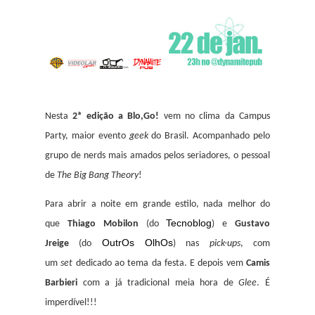
Nesta
2ª edição a Blo,Go!
vem no clima da Campus
Party, maior evento
geek
do Brasil. Acompanhado pelo
grupo de nerds mais amados pelos seriadores, o pessoal
de
The Big Bang Theory
!
Para abrir a noite em grande estilo, nada melhor do
Tecnoblog
que
Thiago Mobilon
(do
) e
Gustavo
OutrOs OlhOs
Jreige
(do
) nas
pick-ups
, com
um
set
dedicado ao tema da festa. E depois vem
Camis
Barbieri
com a já tradicional meia hora de
Glee
. É
imperdível!!!