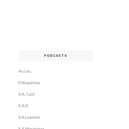
PODCASTS
Ao Léu
Fofoquintas
S.A. Cast
S.A.D
S.A.Leatório
S.A.Maratonas