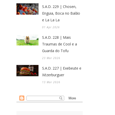
S.A.D. 229 | Chosen,
Enguia, Boca no Balão
e La La La
01 Apr 2026
S.A.D. 228 | Mais
Traumas de Cool e a
Guarda do Tofu
23 Mar 2026
S.A.D. 227 | Exebeute e
Xézerburguer
13 Mar 2026