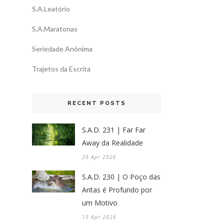
S.A.Leatório
S.A.Maratonas
Seriedade Anônima
Trajetos da Escrita
RECENT POSTS
S.A.D. 231 | Far Far
Away da Realidade
29 Apr 2026
S.A.D. 230 | O Poço das
Antas é Profundo por
um Motivo
15 Apr 2026