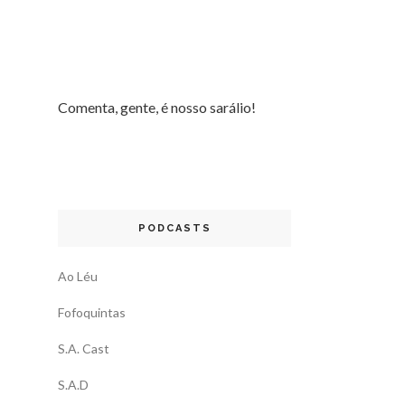
Comenta, gente, é nosso sarálio!
PODCASTS
Ao Léu
Fofoquintas
S.A. Cast
S.A.D