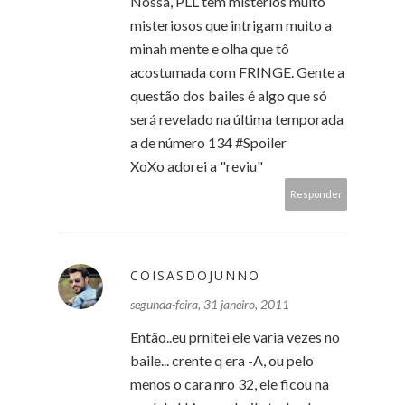
Nossa, PLL tem mistérios muito
misteriosos que intrigam muito a
minah mente e olha que tô
acostumada com FRINGE. Gente a
questão dos bailes é algo que só
será revelado na última temporada
a de número 134 #Spoiler
XoXo adorei a "reviu"
Responder
COISASDOJUNNO
segunda-feira, 31 janeiro, 2011
Então..eu prnitei ele varia vezes no
baile... crente q era -A, ou pelo
menos o cara nro 32, ele ficou na