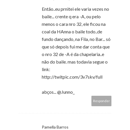
Então..eu prnitei ele varia vezes no
baile... crente q era -A, ou pelo
menos o cara nro 32, ele ficou na
coal da HAnna o baile todo..de
fundo dançando, na Fila, no Bar... só
que só depois fui me dar conta que
o nro 32 de -A é da chapelaria..e
não do baile. mas todavia segue o
link:
http://twitpic.com/3v7skv/full
abços... @Junno_
Responder
Pamella Barros