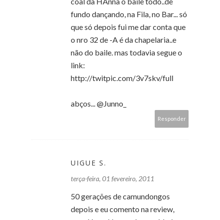
coal da HAnna o baile todo..de
fundo dançando, na Fila, no Bar... só
que só depois fui me dar conta que
o nro 32 de -A é da chapelaria..e
não do baile. mas todavia segue o
link:
http://twitpic.com/3v7skv/full
abços... @Junno_
Responder
UIGUE S.
terça-feira, 01 fevereiro, 2011
50 gerações de camundongos
depois e eu comento na review,