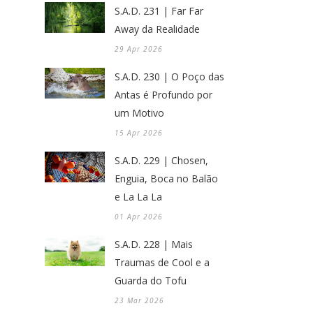
S.A.D. 231 | Far Far
Away da Realidade
29 Apr 2026
S.A.D. 230 | O Poço das
Antas é Profundo por
um Motivo
15 Apr 2026
S.A.D. 229 | Chosen,
Enguia, Boca no Balão
e La La La
01 Apr 2026
S.A.D. 228 | Mais
Traumas de Cool e a
Guarda do Tofu
23 Mar 2026