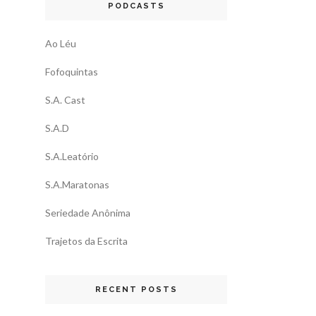
PODCASTS
Ao Léu
Fofoquintas
S.A. Cast
S.A.D
S.A.Leatório
S.A.Maratonas
Seriedade Anônima
Trajetos da Escrita
RECENT POSTS