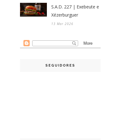
S.A.D. 227 | Exebeute e
Xézerburguer
13 Mar 2026
SEGUIDORES