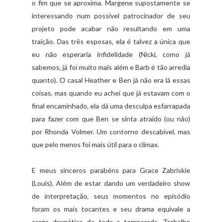
o fim que se aproxima. Margene supostamente se
interessando num possível patrocinador de seu
projeto pode acabar não resultando em uma
traição. Das três esposas, ela é talvez a única que
eu não esperaria infidelidade (Nicki, como já
sabemos, já foi muito mais além e Barb é tão arredia
quanto). O casal Heather e Ben já não era lá essas
coisas, mas quando eu achei que já estavam com o
final encaminhado, ela dá uma desculpa esfarrapada
para fazer com que Ben se sinta atraído (ou não)
por Rhonda Volmer. Um contorno descabível, mas
que pelo menos foi mais útil para o clímax.
E meus sinceros parabéns para Grace Zabriskie
(Louis). Além de estar dando um verdadeiro show
de interpretação, seus momentos no episódio
foram os mais tocantes e seu drama equivale a
carga dramática de toda a temporada. Trabalho