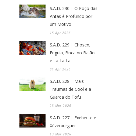
S.A.D. 230 | O Poço das
Antas é Profundo por
um Motivo
15 Apr 2026
S.A.D. 229 | Chosen,
Enguia, Boca no Balão
e La La La
01 Apr 2026
S.A.D. 228 | Mais
Traumas de Cool e a
Guarda do Tofu
23 Mar 2026
S.A.D. 227 | Exebeute e
Xézerburguer
13 Mar 2026