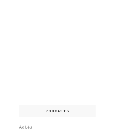
PODCASTS
Ao Léu