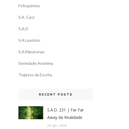
Fofoquintas
S.A. Cast
S.A.D
S.A.Leatório
S.A.Maratonas
Seriedade Anônima
Trajetos da Escrita
RECENT POSTS
S.A.D. 231 | Far Far
Away da Realidade
29 Apr 2026