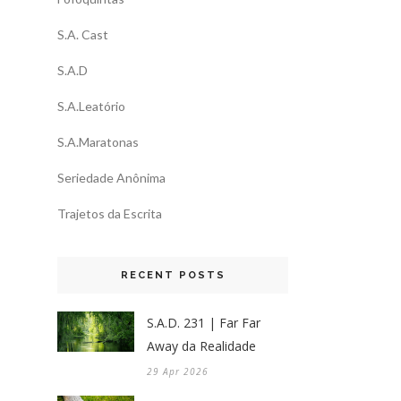
S.A. Cast
S.A.D
S.A.Leatório
S.A.Maratonas
Seriedade Anônima
Trajetos da Escrita
RECENT POSTS
S.A.D. 231 | Far Far
Away da Realidade
29 Apr 2026