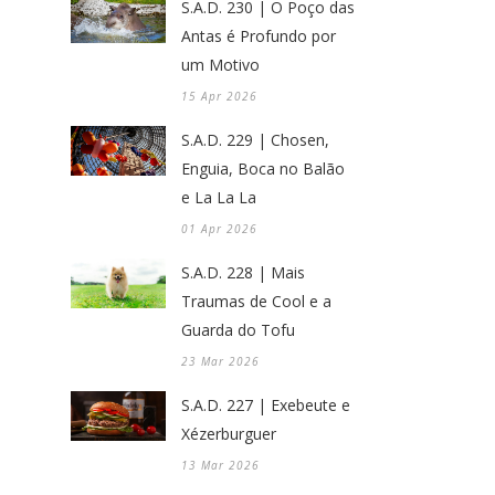
S.A.D. 230 | O Poço das
Antas é Profundo por
um Motivo
15 Apr 2026
S.A.D. 229 | Chosen,
Enguia, Boca no Balão
e La La La
01 Apr 2026
S.A.D. 228 | Mais
Traumas de Cool e a
Guarda do Tofu
23 Mar 2026
S.A.D. 227 | Exebeute e
Xézerburguer
13 Mar 2026