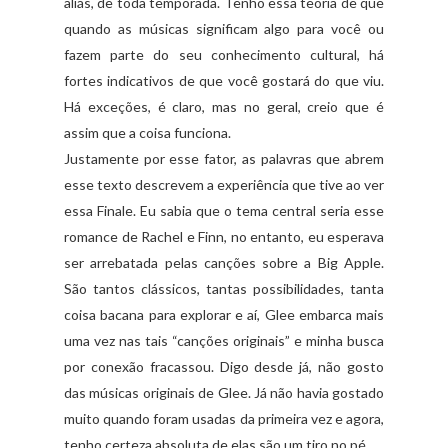
aliás, de toda temporada. Tenho essa teoria de que
quando as músicas significam algo para você ou
fazem parte do seu conhecimento cultural, há
fortes indicativos de que você gostará do que viu.
Há exceções, é claro, mas no geral, creio que é
assim que a coisa funciona.
Justamente por esse fator, as palavras que abrem
esse texto descrevem a experiência que tive ao ver
essa Finale. Eu sabia que o tema central seria esse
romance de Rachel e Finn, no entanto, eu esperava
ser arrebatada pelas canções sobre a Big Apple.
São tantos clássicos, tantas possibilidades, tanta
coisa bacana para explorar e aí, Glee embarca mais
uma vez nas tais “canções originais” e minha busca
por conexão fracassou. Digo desde já, não gosto
das músicas originais de Glee. Já não havia gostado
muito quando foram usadas da primeira vez e agora,
tenho certeza absoluta de elas são um tiro no pé.