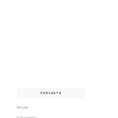
PODCASTS
Ao Léu
Fofoquintas