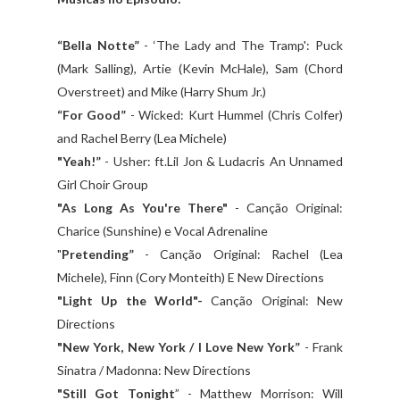
“Bella Notte”
- ‘The Lady and The Tramp': Puck
(Mark Salling), Artie (Kevin McHale), Sam (Chord
Overstreet) and Mike (Harry Shum Jr.)
“For Good”
- Wicked: Kurt Hummel (Chris Colfer)
and Rachel Berry (Lea Michele)
"Yeah!”
- Usher: ft.Lil Jon & Ludacris An Unnamed
Girl Choir Group
"As Long As You're There"
- Canção Original:
Charice (Sunshine) e Vocal Adrenaline
"
Pretending”
- Canção Original: Rachel (Lea
Michele), Finn (Cory Monteith) E New Directions
"Light Up the World"-
Canção Original: New
Directions
"New York, New York / I Love New York”
- Frank
Sinatra / Madonna: New Directions
"Still Got Tonight
” - Matthew Morrison: Will