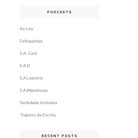
PODCASTS
Ao Léu
Fofoquintas
S.A. Cast
S.A.D
S.A.Leatório
S.A.Maratonas
Seriedade Anônima
Trajetos da Escrita
RECENT POSTS