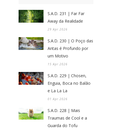
S.A.D. 231 | Far Far
Away da Realidade
29 Apr 2026
S.A.D. 230 | O Poço das
Antas é Profundo por
um Motivo
15 Apr 2026
S.A.D. 229 | Chosen,
Enguia, Boca no Balão
e La La La
01 Apr 2026
S.A.D. 228 | Mais
Traumas de Cool e a
Guarda do Tofu