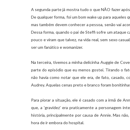
A segunda parte já mostra tudo o que NÃO fazer após u
De qualquer forma, foi um bom wake up para aqueles qu
mas também devem conhecer a pessoa, senão vai acor
Dessa forma, quando o pai de Steffi sofre um ataque ca
pouco e viram que talvez, na vida real, sem sexo casua
ser um fanático e womanizer.
Na terceira, tivemos a minha delícinha Auggie de Cover
parte do episódio que eu menos gostei. Tirando o fat
não havia como notar que ele era, de fato, casado, c
Audrey. Aquelas cenas preto e branco foram bonitinhas
Para piorar a situação, ele é casado com a irmã de Anni
que, a 'gravidez' era praticamente a personagem int
história, principalmente por causa de Annie. Mas não,
hora de ir embora do hospital.