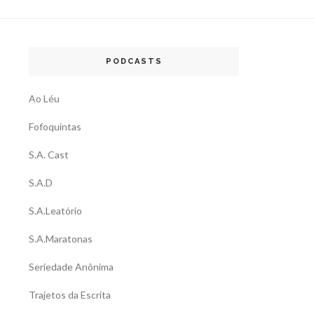
PODCASTS
Ao Léu
Fofoquintas
S.A. Cast
S.A.D
S.A.Leatório
S.A.Maratonas
Seriedade Anônima
Trajetos da Escrita