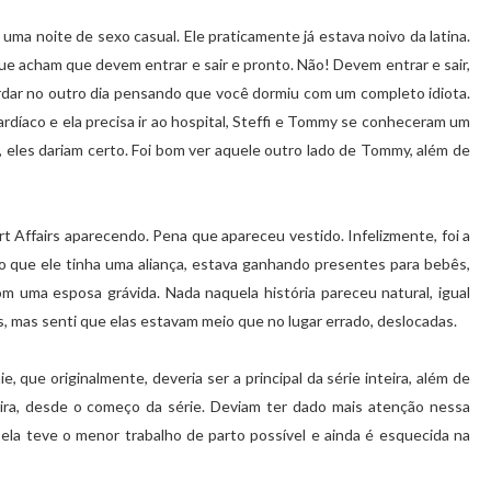
ma noite de sexo casual. Ele praticamente já estava noivo da latina.
e acham que devem entrar e sair e pronto. Não! Devem entrar e sair,
dar no outro dia pensando que você dormiu com um completo idiota.
rdíaco e ela precisa ir ao hospital, Steffi e Tommy se conheceram um
l, eles dariam certo. Foi bom ver aquele outro lado de Tommy, além de
t Affairs aparecendo. Pena que apareceu vestido. Infelizmente, foi a
o que ele tinha uma aliança, estava ganhando presentes para bebês,
om uma esposa grávida. Nada naquela história pareceu natural, igual
, mas senti que elas estavam meio que no lugar errado, deslocadas.
e, que originalmente, deveria ser a principal da série inteira, além de
eira, desde o começo da série. Deviam ter dado mais atenção nessa
 ela teve o menor trabalho de parto possível e ainda é esquecida na