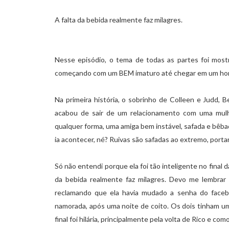
A falta da bebida realmente faz milagres.
Nesse episódio, o tema de todas as partes foi most
começando com um BEM imaturo até chegar em um home
Na primeira história, o sobrinho de Colleen e Judd, B
acabou de sair de um relacionamento com uma mu
qualquer forma, uma amiga bem instável, safada e bêba
ia acontecer, né? Ruivas são safadas ao extremo, portant
Só não entendi porque ela foi tão inteligente no final
da bebida realmente faz milagres. Devo me lembrar 
reclamando que ela havia mudado a senha do facebo
namorada, após uma noite de coito. Os dois tinham um
final foi hilária, principalmente pela volta de Rico e co