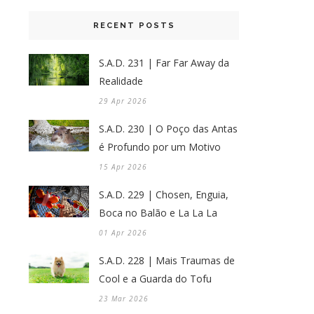
RECENT POSTS
S.A.D. 231 | Far Far Away da
Realidade
29 Apr 2026
S.A.D. 230 | O Poço das Antas
é Profundo por um Motivo
15 Apr 2026
S.A.D. 229 | Chosen, Enguia,
Boca no Balão e La La La
01 Apr 2026
S.A.D. 228 | Mais Traumas de
Cool e a Guarda do Tofu
23 Mar 2026