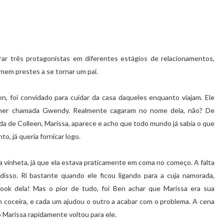
rar três protagonistas em diferentes estágios de relacionamentos,
m prestes a se tornar um pai.
en, foi convidado para cuidar da casa daqueles enquanto viajam. Ele
lher chamada Gwendy. Realmente cagaram no nome dela, não? De
da de Colleen, Marissa, aparece e acho que todo mundo já sabia o que
o, já queria fornicar logo.
 da vinheta, já que ela estava praticamente em coma no começo. A falta
disso. Ri bastante quando ele ficou ligando para a cuja namorada,
ok dela! Mas o pior de tudo, foi Ben achar que Marissa era sua
 coceira, e cada um ajudou o outro a acabar com o problema. A cena
mo Marissa rapidamente voltou para ele.