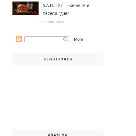
S.A.D. 227 | Exebeute e
Xézerburguer
13 Mar 2026
SEGUIDORES
ARQUIVO