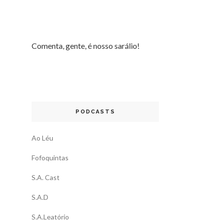
Comenta, gente, é nosso sarálio!
PODCASTS
Ao Léu
Fofoquintas
S.A. Cast
S.A.D
S.A.Leatório