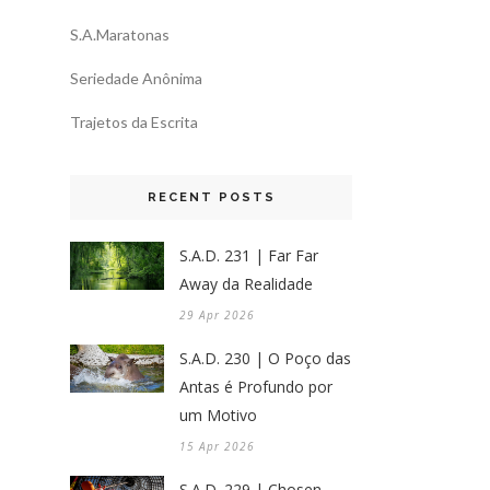
S.A.Maratonas
Seriedade Anônima
Trajetos da Escrita
RECENT POSTS
S.A.D. 231 | Far Far
Away da Realidade
29 Apr 2026
S.A.D. 230 | O Poço das
Antas é Profundo por
um Motivo
15 Apr 2026
S.A.D. 229 | Chosen,