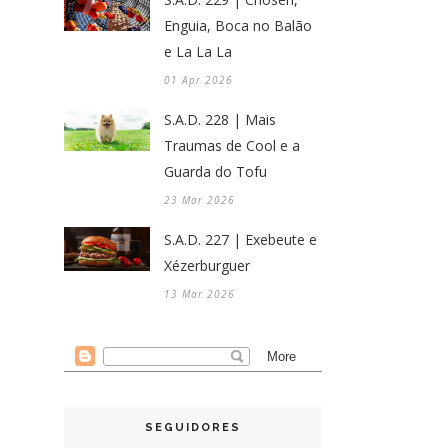
Enguia, Boca no Balão
e La La La
01 Apr 2026
S.A.D. 228 | Mais
Traumas de Cool e a
Guarda do Tofu
23 Mar 2026
S.A.D. 227 | Exebeute e
Xézerburguer
13 Mar 2026
SEGUIDORES