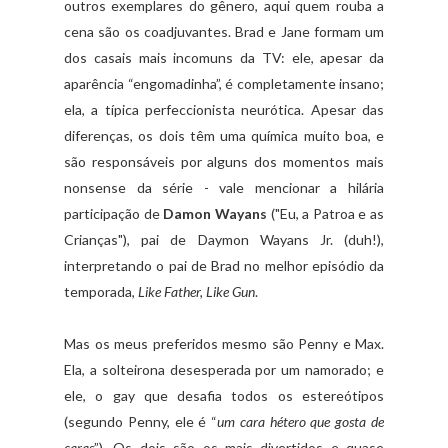
outros exemplares do gênero, aqui quem rouba a
cena são os coadjuvantes. Brad e Jane formam um
dos casais mais incomuns da TV: ele, apesar da
aparência “engomadinha”, é completamente insano;
ela, a típica perfeccionista neurótica. Apesar das
diferenças, os dois têm uma química muito boa, e
são responsáveis por alguns dos momentos mais
nonsense da série - vale mencionar a hilária
participação de
Damon Wayans
("Eu, a Patroa e as
Crianças"), pai de Daymon Wayans Jr. (duh!),
interpretando o pai de Brad no melhor episódio da
temporada,
Like Father, Like Gun
.
Mas os meus preferidos mesmo são Penny e Max.
Ela, a solteirona desesperada por um namorado; e
ele, o gay que desafia todos os estereótipos
(segundo Penny, ele é “
um cara hétero que gosta de
caras
”). Os dois são os mais divertidos e quase