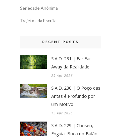
Seriedade Anônima
Trajetos da Escrita
RECENT POSTS
S.A.D. 231 | Far Far
Away da Realidade
29 Apr 2026
S.A.D. 230 | O Poço das
Antas é Profundo por
um Motivo
15 Apr 2026
S.A.D. 229 | Chosen,
Enguia, Boca no Balão