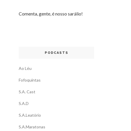
Comenta, gente, é nosso sarálio!
PODCASTS
Ao Léu
Fofoquintas
S.A. Cast
S.A.D
S.A.Leatório
S.A.Maratonas