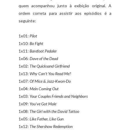
quem acompanhou junto à exibição original. A
ordem correta para assistir aos episódios é a
seguinte:
1x01:
Pilot
1x10:
Bo Fight
1x11:
Barefoot Pedaler
1x06:
Dave of the Dead
1x02:
The Quicksand Girlfriend
1x13:
Why Can’t You Read Me?
1x07:
Of Mice & Jazz-Kwon-Do
1x04:
Mein Coming Out
1x03:
Your Couples Friends and Neighbors
1x09:
You’ve Got Male
1x08:
The Girl with the David Tattoo
1x05:
Like Father, Like Gun
1x12:
The Shershow Redemption