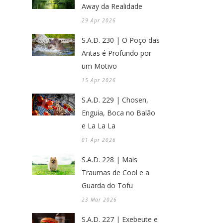
Away da Realidade
29 Apr 2026
S.A.D. 230 | O Poço das
Antas é Profundo por
um Motivo
15 Apr 2026
S.A.D. 229 | Chosen,
Enguia, Boca no Balão
e La La La
01 Apr 2026
S.A.D. 228 | Mais
Traumas de Cool e a
Guarda do Tofu
23 Mar 2026
S.A.D. 227 | Exebeute e