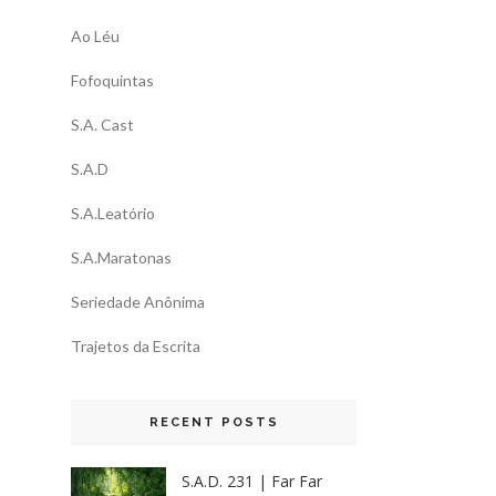
Ao Léu
Fofoquintas
S.A. Cast
S.A.D
S.A.Leatório
S.A.Maratonas
Seriedade Anônima
Trajetos da Escrita
RECENT POSTS
S.A.D. 231 | Far Far