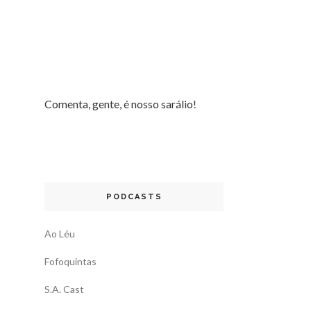
Comenta, gente, é nosso sarálio!
PODCASTS
Ao Léu
Fofoquintas
S.A. Cast