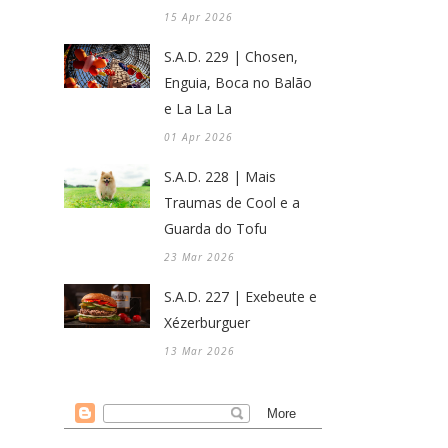
15 Apr 2026
S.A.D. 229 | Chosen,
Enguia, Boca no Balão
e La La La
01 Apr 2026
S.A.D. 228 | Mais
Traumas de Cool e a
Guarda do Tofu
23 Mar 2026
S.A.D. 227 | Exebeute e
Xézerburguer
13 Mar 2026