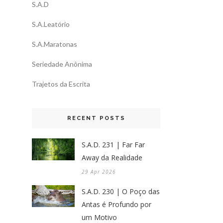
S.A.D
S.A.Leatório
S.A.Maratonas
Seriedade Anônima
Trajetos da Escrita
RECENT POSTS
S.A.D. 231 | Far Far
Away da Realidade
29 Apr 2026
S.A.D. 230 | O Poço das
Antas é Profundo por
um Motivo