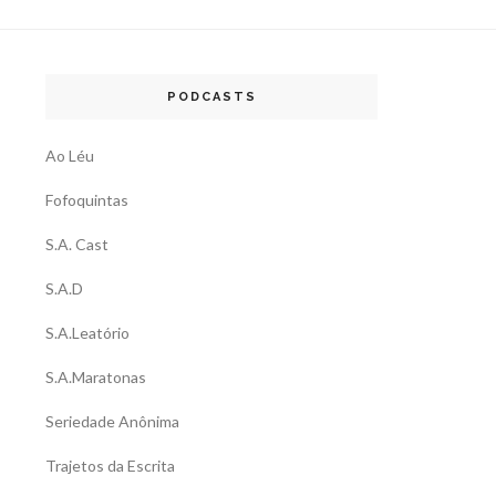
PODCASTS
Ao Léu
Fofoquintas
S.A. Cast
S.A.D
S.A.Leatório
S.A.Maratonas
Seriedade Anônima
Trajetos da Escrita