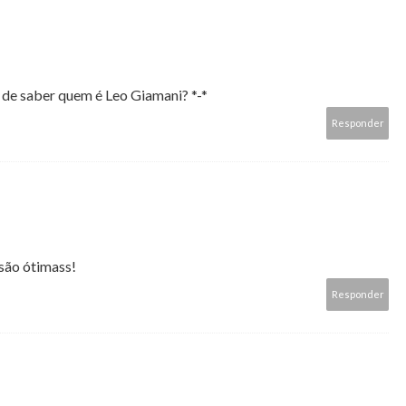
 de saber quem é Leo Giamani? *-*
Responder
 são ótimass!
Responder