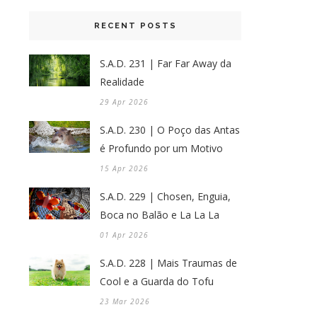
RECENT POSTS
S.A.D. 231 | Far Far Away da
Realidade
29 Apr 2026
S.A.D. 230 | O Poço das Antas
é Profundo por um Motivo
15 Apr 2026
S.A.D. 229 | Chosen, Enguia,
Boca no Balão e La La La
01 Apr 2026
S.A.D. 228 | Mais Traumas de
Cool e a Guarda do Tofu
23 Mar 2026