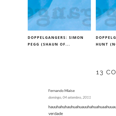
DOPPELGANGERS: SIMON
DOPPELG
PEGG (SHAUN OF...
HUNT (NC
13 C
Fernando Miaise
domingo, 04 setembro, 2011
hauuhahuhauhuahuauuhahuahuaahuua
verdade