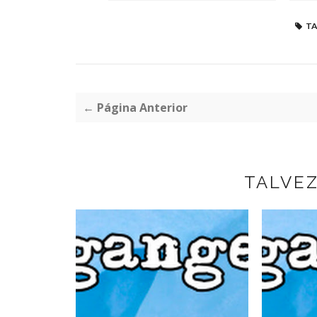
TA
← Página Anterior
TALVE