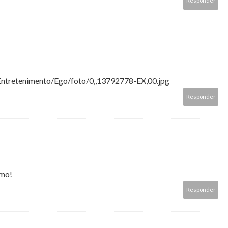
Responder
/Entretenimento/Ego/foto/0,,13792778-EX,00.jpg
Responder
smo!
Responder