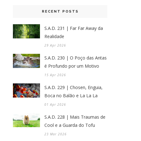
RECENT POSTS
S.A.D. 231 | Far Far Away da
Realidade
29 Apr 2026
S.A.D. 230 | O Poço das Antas
é Profundo por um Motivo
15 Apr 2026
S.A.D. 229 | Chosen, Enguia,
Boca no Balão e La La La
01 Apr 2026
S.A.D. 228 | Mais Traumas de
Cool e a Guarda do Tofu
23 Mar 2026