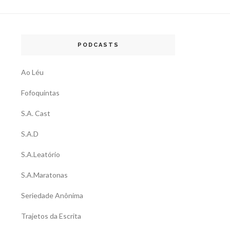
PODCASTS
Ao Léu
Fofoquintas
S.A. Cast
S.A.D
S.A.Leatório
S.A.Maratonas
Seriedade Anônima
Trajetos da Escrita