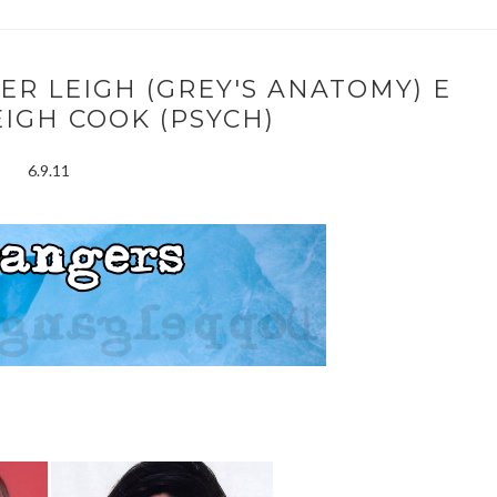
R LEIGH (GREY'S ANATOMY) E
IGH COOK (PSYCH)
6.9.11