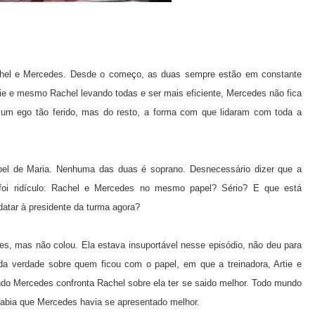
hel e Mercedes. Desde o começo, as duas sempre estão em constante
ie e mesmo Rachel levando todas e ser mais eficiente, Mercedes não fica
 um ego tão ferido, mas do resto, a forma com que lidaram com toda a
el de Maria. Nenhuma das duas é soprano. Desnecessário dizer que a
foi ridículo: Rachel e Mercedes no mesmo papel? Sério? E que está
datar à presidente da turma agora?
s, mas não colou. Ela estava insuportável nesse episódio, não deu para
da verdade sobre quem ficou com o papel, em que a treinadora, Artie e
o Mercedes confronta Rachel sobre ela ter se saido melhor. Todo mundo
 sabia que Mercedes havia se apresentado melhor.