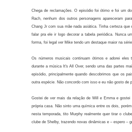
Chega de reclamações. O episódio foi ótimo e foi um do
Rach, nenhum dos outros personagens apareceram para 
Chang Jr com sua mãe nada asiática. Tinha certeza que qu
falar pra ele ir logo decorar a tabela periódica. Nunca um
forma, foi legal ver Mike tendo um destaque maior na séri
Os números musicais continuam ótimos e adorei eles 
durante a música It's All Over, sendo uma das partes m
episódio, principalmente quando descobrimos que os pai
outra espécie. Não concordo com isso e eu não gosto de 
Gostei de ver mais da relação de Will e Emma e goste
própria casa. Não sinto uma química entre os dois, por
nesta temporada, tito Murphy realmente quer tirar o clu
clube de Shelby, trazendo novas dinâmicas e – espero –