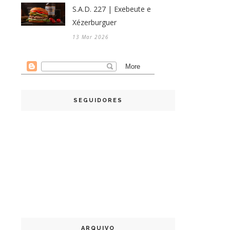
S.A.D. 227 | Exebeute e
Xézerburguer
13 Mar 2026
SEGUIDORES
ARQUIVO