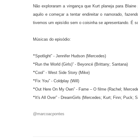
Não exploraram a vingança que Kurt planeja para Blaine
aquilo e começar a tentar endireitar o namorado, fazen
tivemos um episídio sem o coisinha se apresentando. É so
Músicas do episódio:
“
Spotlight” - Jennifer Hudson (Mercedes)
“
Run the World (Girls)” - Beyoncé (Brittany; Santana)
“
Cool” - West Side Story (Mike)
“
Fix You” - Coldplay (Will)
“
Out Here On My Own” - Fame – O filme (Rachel; Merced
“
It's All Over” - DreamGirls (Mercedes; Kurt; Finn; Puck; S
@marcoacpontes