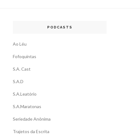
PODCASTS
Ao Léu
Fofoquintas
S.A. Cast
S.A.D
S.A.Leatório
S.A.Maratonas
Seriedade Anônima
Trajetos da Escrita