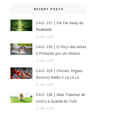
RECENT POSTS
S.A.D. 231 | Far Far Away da
Realidade
29 Apr 2026
S.A.D. 230 | O Poço das Antas
é Profundo por um Motivo
15 Apr 2026
S.A.D. 229 | Chosen, Enguia,
Boca no Balão e La La La
01 Apr 2026
S.A.D. 228 | Mais Traumas de
Cool e a Guarda do Tofu
23 Mar 2026