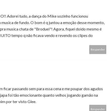
dorei tudo, a dança do Mike sozinho funcionou
em musica de fundo. O bom é q juntou a emoção desse momento,
i pra musica chata de "Broduei"! Agora, fiquei doido mesmo é
UITO tempo q não ficava vendo e revendo os clipes do
Responder
m ficar passando sem para essa cena e me poupar dos agudos
 japa foi tão emocionante quanto velhos jogando gamão na
mim por ter visto Glee.
Responder