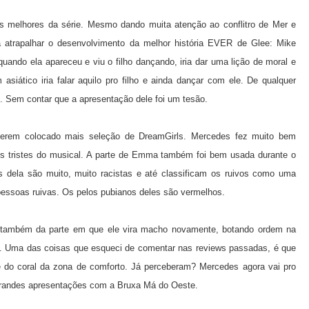
s melhores da série. Mesmo dando muita atenção ao conflitro de Mer e
atrapalhar o desenvolvimento da melhor história EVER de Glee: Mike
ando ela apareceu e viu o filho dançando, iria dar uma lição de moral e
 asiático iria falar aquilo pro filho e ainda dançar com ele. De qualquer
e. Sem contar que a apresentação dele foi um tesão.
terem colocado mais seleção de DreamGirls. Mercedes fez muito bem
ais tristes do musical. A parte de Emma também foi bem usada durante o
s dela são muito, muito racistas e até classificam os ruivos como uma
pessoas ruivas. Os pelos pubianos deles são vermelhos.
i também da parte em que ele vira macho novamente, botando ordem na
ém. Uma das coisas que esqueci de comentar nas reviews passadas, é que
be do coral da zona de comforto. Já perceberam? Mercedes agora vai pro
 grandes apresentações com a Bruxa Má do Oeste.