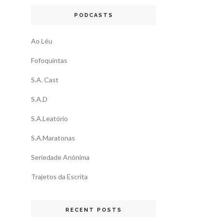
PODCASTS
Ao Léu
Fofoquintas
S.A. Cast
S.A.D
S.A.Leatório
S.A.Maratonas
Seriedade Anônima
Trajetos da Escrita
RECENT POSTS