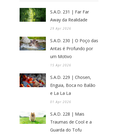
S.A.D. 231 | Far Far
Away da Realidade
29 Apr 2026
S.A.D. 230 | O Poço das
Antas é Profundo por
um Motivo
15 Apr 2026
S.A.D. 229 | Chosen,
Enguia, Boca no Balão
e La La La
01 Apr 2026
S.A.D. 228 | Mais
Traumas de Cool e a
Guarda do Tofu