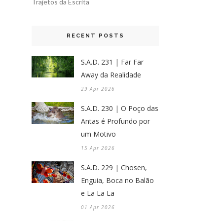
Trajetos da Escrita
RECENT POSTS
S.A.D. 231 | Far Far
Away da Realidade
29 Apr 2026
S.A.D. 230 | O Poço das
Antas é Profundo por
um Motivo
15 Apr 2026
S.A.D. 229 | Chosen,
Enguia, Boca no Balão
e La La La
01 Apr 2026