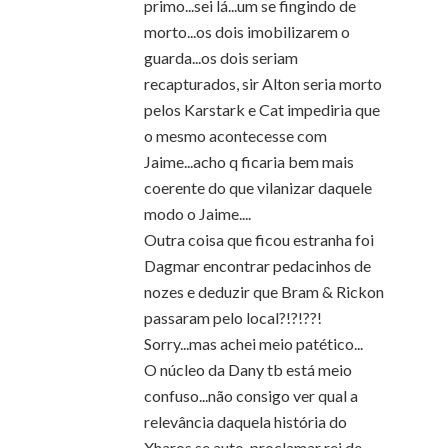
primo...sei lá...um se fingindo de
morto...os dois imobilizarem o
guarda...os dois seriam
recapturados, sir Alton seria morto
pelos Karstark e Cat impediria que
o mesmo acontecesse com
Jaime...acho q ficaria bem mais
coerente do que vilanizar daquele
modo o Jaime....
Outra coisa que ficou estranha foi
Dagmar encontrar pedacinhos de
nozes e deduzir que Bram & Rickon
passaram pelo local?!?!??!
Sorry...mas achei meio patético...
O núcleo da Dany tb está meio
confuso...não consigo ver qual a
relevância daquela história do
Xharos se auto-proclamar rei de