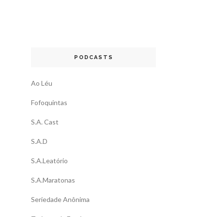
PODCASTS
Ao Léu
Fofoquintas
S.A. Cast
S.A.D
S.A.Leatório
S.A.Maratonas
Seriedade Anônima