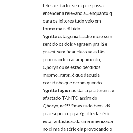
telespectador sem q ele possa
entender a relevância....enquanto q
para os leitores tudo veio em
forma mais diluída....
Ygritte está genial...acho meio sem
sentido os dois vagraem pra lá e
pra cá, sem ficar claro se estão
procurando o acampamento,
Qhoryn ou se estão perdidos
mesmo...rsrsr...é que daquela
corridinha que deram quando
Ygritte fugiu não daria pra terem se
afastado TANTO assim do
Qhoryn, né?!?!?mas tudo bem...dá
pra esquecer pq a Ygritte da série
está fantástica...dá uma amenizada
no clima da série ela provocando o