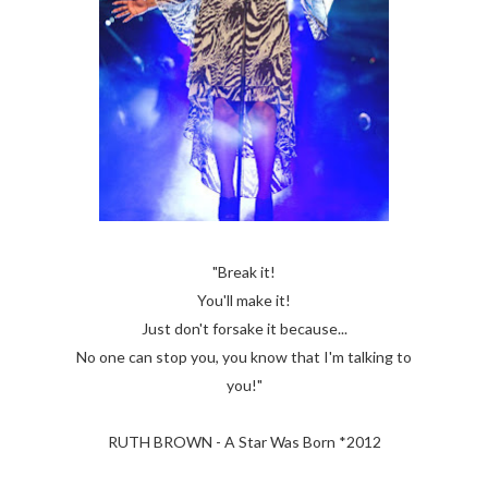
"Break it!
You'll make it!
Just don't forsake it because...
No one can stop you, you know that I'm talking to
you!"
RUTH BROWN - A Star Was Born *2012