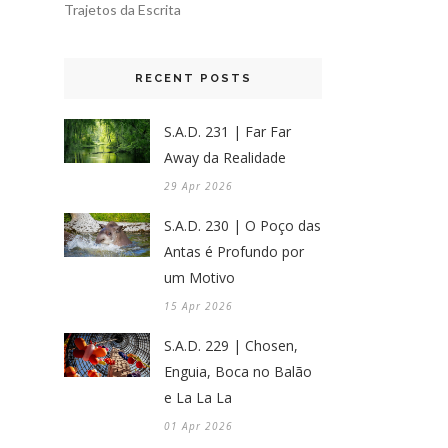
Trajetos da Escrita
RECENT POSTS
S.A.D. 231 | Far Far
Away da Realidade
29 Apr 2026
S.A.D. 230 | O Poço das
Antas é Profundo por
um Motivo
15 Apr 2026
S.A.D. 229 | Chosen,
Enguia, Boca no Balão
e La La La
01 Apr 2026