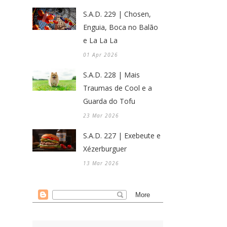
S.A.D. 229 | Chosen,
Enguia, Boca no Balão
e La La La
01 Apr 2026
S.A.D. 228 | Mais
Traumas de Cool e a
Guarda do Tofu
23 Mar 2026
S.A.D. 227 | Exebeute e
Xézerburguer
13 Mar 2026