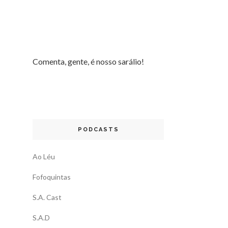
Comenta, gente, é nosso sarálio!
PODCASTS
Ao Léu
Fofoquintas
S.A. Cast
S.A.D