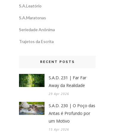
S.A.Leatório
S.A.Maratonas
Seriedade Anônima
Trajetos da Escrita
RECENT POSTS
S.A.D. 231 | Far Far
Away da Realidade
29 Apr 2026
S.A.D. 230 | O Poço das
Antas é Profundo por
um Motivo
15 Apr 2026