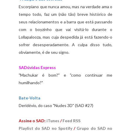
Escorpiano que nunca amou, mas na verdade ama o
tempo todo, faz um (não tão) breve histórico de
seus relacionamentos e a barra que está passando
com o boyzinho que vai visitá-lo durante o
Lollapalooza, mas cuja despedida já está fazendo-o
sofrer desesperadamente. A culpa disso tudo,
obviamente, é de seu signo.
SADúvidas Express
"Machukar é bom?" e "como continuar me
humilhando?"
Bate-Volta
Deridévio, do caso "Nudes 3D" (SAD #27)
Assine o SAD:
iTunes
/
Feed RSS
Playlist do SAD no Spotify
/
Grupo do SAD no