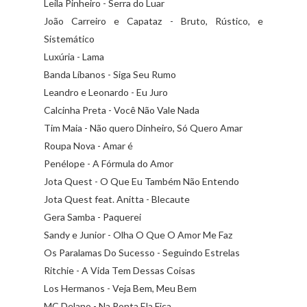
Leila Pinheiro - Serra do Luar
João Carreiro e Capataz - Bruto, Rústico, e
Sistemático
Luxúria - Lama
Banda Líbanos - Siga Seu Rumo
Leandro e Leonardo - Eu Juro
Calcinha Preta - Você Não Vale Nada
Tim Maia - Não quero Dinheiro, Só Quero Amar
Roupa Nova - Amar é
Penélope - A Fórmula do Amor
Jota Quest - O Que Eu Também Não Entendo
Jota Quest feat. Anitta - Blecaute
Gera Samba - Paquerei
Sandy e Junior - Olha O Que O Amor Me Faz
Os Paralamas Do Sucesso - Seguindo Estrelas
Ritchie - A Vida Tem Dessas Coisas
Los Hermanos - Veja Bem, Meu Bem
MC Delano - Na Ponta Ela Fica