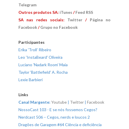
Telegram
Outros produtos SA:
iTunes
/
Feed RSS
SA n
as redes sociais
:
Twitter
/
Página no
Facebook
/
Grupo no Facebook
Participantes
Erika 'Troll' Ribeiro
Leo 'InstaBeard' Oliveira
Luciano 'Nadark Room' Maia
Taylor 'Battlefield' A. Rocha
Lexie Barbieri
Links
Canal Margente:
Youtube
|
Twitter
|
Facebook
NossoCast 103 - E se nós fossemos Cegos?
Nerdcast 506 – Cegos, nerds e loucos 2
Dragões de Garagem #64 Ciência e deficiência