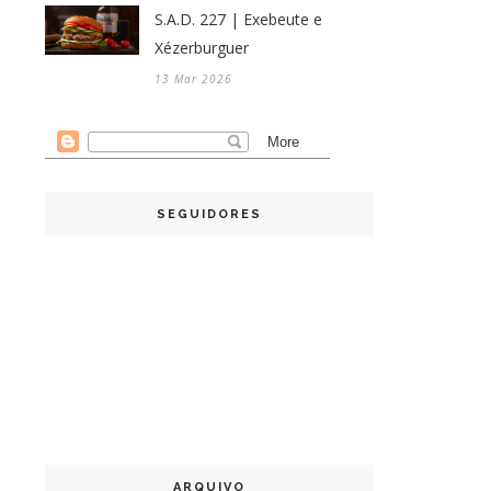
S.A.D. 227 | Exebeute e
Xézerburguer
13 Mar 2026
SEGUIDORES
ARQUIVO