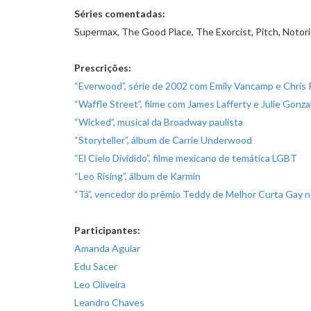
Séries comentadas:
Supermax, The Good Place, The Exorcist, Pitch, Notori
Prescrições:
“Everwood”, série de 2002 com Emily Vancamp e Chris 
“Waffle Street”, filme com James Lafferty e Julie Gonza
“Wicked”, musical da Broadway paulista
“Storyteller”, álbum de Carrie Underwood
“El Cielo Dividido”, filme mexicano de temática LGBT
“Leo Rising”, álbum de Karmin
“Tá”, vencedor do prêmio Teddy de Melhor Curta Gay no
Participantes:
Amanda Aguiar
Edu Sacer
Leo Oliveira
Leandro Chaves