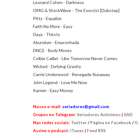
Leonard Cohen - Darkness
OMG & ShockWave - The Exorcist [Dubstep]
Pitty - Equalize
Faith No More - Easy
Daya - Thirsty
Akundum - Emaconhada
DNCE - Body Moves
Colbie Caillat - Like Tomorrow Never Comes
Wicked - Defying Gravity
Carrie Underwood - Renegade Runaway
John Legend - Love Me Now
Karmin - Easy Money
Nosso e-mail:
seriadores@gmail.com
Grupos no Telegram:
Seriadores Anônimos
|
SAD
Nas redes sociais
:
Twitter
/
Página no Facebook
/
G
Assine o podcast:
iTunes
|
Feed RSS