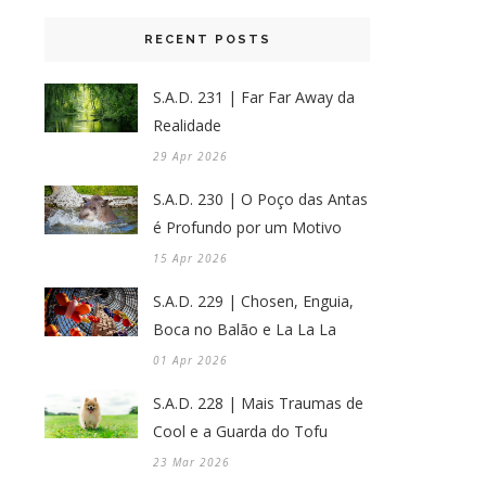
RECENT POSTS
S.A.D. 231 | Far Far Away da
Realidade
29 Apr 2026
S.A.D. 230 | O Poço das Antas
é Profundo por um Motivo
15 Apr 2026
S.A.D. 229 | Chosen, Enguia,
Boca no Balão e La La La
01 Apr 2026
S.A.D. 228 | Mais Traumas de
Cool e a Guarda do Tofu
23 Mar 2026