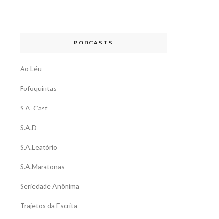
PODCASTS
Ao Léu
Fofoquintas
S.A. Cast
S.A.D
S.A.Leatório
S.A.Maratonas
Seriedade Anônima
Trajetos da Escrita