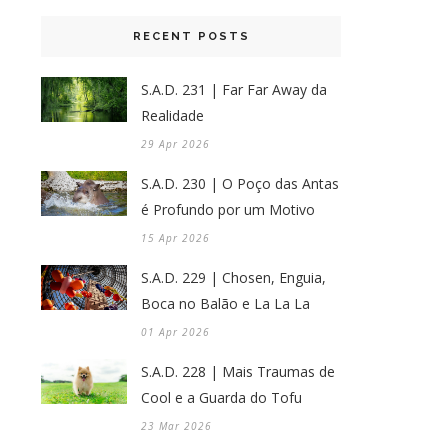
RECENT POSTS
S.A.D. 231 | Far Far Away da
Realidade
29 Apr 2026
S.A.D. 230 | O Poço das Antas
é Profundo por um Motivo
15 Apr 2026
S.A.D. 229 | Chosen, Enguia,
Boca no Balão e La La La
01 Apr 2026
S.A.D. 228 | Mais Traumas de
Cool e a Guarda do Tofu
23 Mar 2026