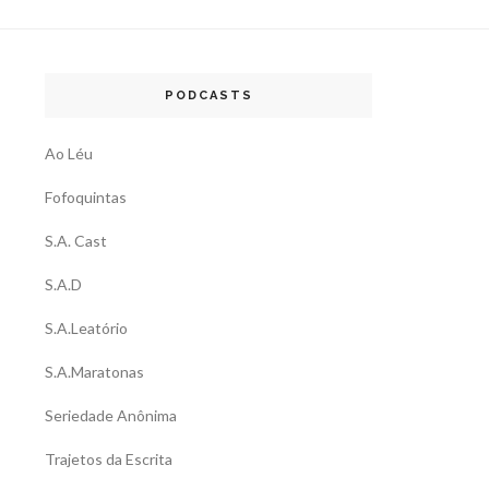
PODCASTS
Ao Léu
Fofoquintas
S.A. Cast
S.A.D
S.A.Leatório
S.A.Maratonas
Seriedade Anônima
Trajetos da Escrita