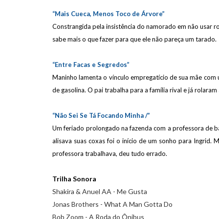
“Mais Cueca, Menos Toco de Árvore”
Constrangida pela insistência do namorado em não usar ro
sabe mais o que fazer para que ele não pareça um tarado.
“Entre Facas e Segredos”
Maninho lamenta o vínculo empregatício de sua mãe com u
de gasolina. O pai trabalha para a família rival e já rolaram
“Não Sei Se Tá Focando Minha /”
Um feriado prolongado na fazenda com a professora de bal
alisava suas coxas foi o início de um sonho para Ingrid
professora trabalhava,
deu tudo errado
.
Trilha Sonora
Shakira & Anuel AA - Me Gusta
Jonas Brothers - What A Man Gotta Do
Bob Zoom - A Roda do Ônibus