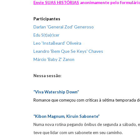
Envie SUAS HISTÓRIAS
anonimamente pelo formulário
Participantes
Darlan 'General Zod' Generoso
Edu S(t)a(r)cer
Leo 'InstaBeard' Oliveira
Leandro 'Bem Que Se Keys' Chaves
Márcio 'Baby Z' Zanon
Nessa sessão:
“Viva Watership Down”
Romance que começou com críticas à sétima temporada de P
“Kibon Magnum, Kiruin Sabonete
”
Numa nova rotina pegando ônibus de segunda a sábado, es
teve que lidar com um sabonete em seu caminho.