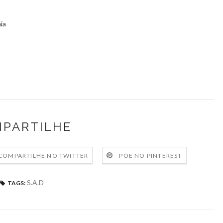
ia
PARTILHE
COMPARTILHE NO TWITTER
PÕE NO PINTEREST
S.A.D
TAGS: