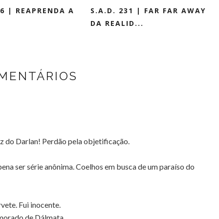
26 | REAPRENDA A
S.A.D. 231 | FAR FAR AWAY
DA REALID...
MENTÁRIOS
do Darlan! Perdão pela objetificação.
na ser série anônima. Coelhos em busca de um paraíso do
ete. Fui inocente.
morado de Dálmata