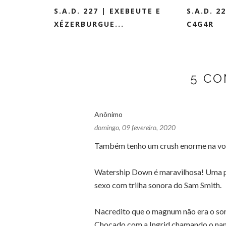
S.A.D. 227 | EXEBEUTE E
S.A.D. 2
XÉZERBURGUE...
C4G4R
5 CO
Anônimo
domingo, 09 fevereiro, 2020
Também tenho um crush enorme na voz 
Watership Down é maravilhosa! Uma pe
sexo com trilha sonora do Sam Smith.
Nacredito que o magnum não era o sorv
Chocado com a Ingrid chamando o na