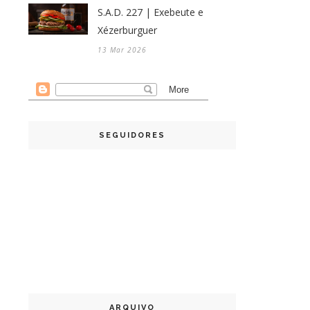
S.A.D. 227 | Exebeute e
Xézerburguer
13 Mar 2026
SEGUIDORES
ARQUIVO