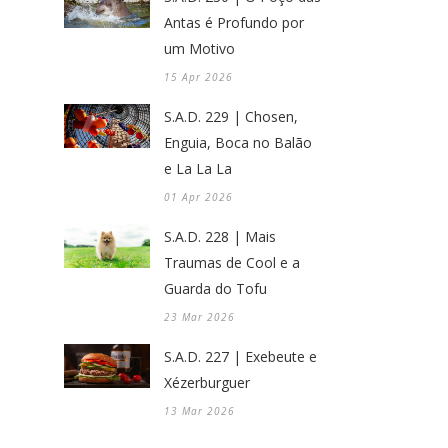
Antas é Profundo por
um Motivo
15 Apr 2026
S.A.D. 229 | Chosen,
Enguia, Boca no Balão
e La La La
01 Apr 2026
S.A.D. 228 | Mais
Traumas de Cool e a
Guarda do Tofu
23 Mar 2026
S.A.D. 227 | Exebeute e
Xézerburguer
13 Mar 2026