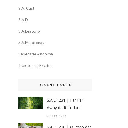
S.A. Cast
S.A.D
S.A.Leatório
S.A.Maratonas
Seriedade Anônima
Trajetos da Escrita
RECENT POSTS
S.A.D. 231 | Far Far
Away da Realidade
29 Apr 2026
S.A.D. 230 | O Poço das