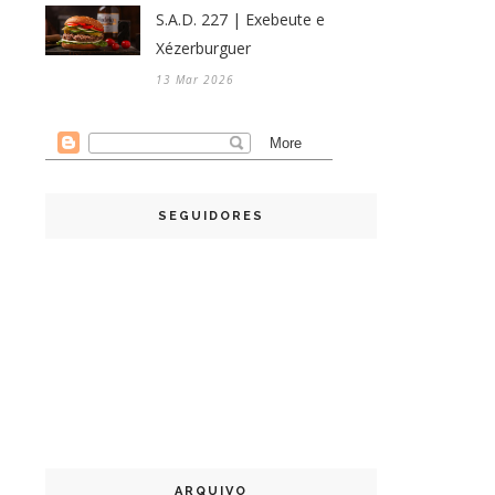
S.A.D. 227 | Exebeute e
Xézerburguer
13 Mar 2026
SEGUIDORES
ARQUIVO