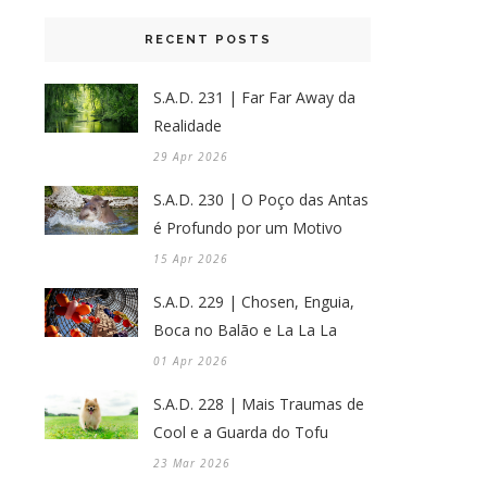
RECENT POSTS
S.A.D. 231 | Far Far Away da
Realidade
29 Apr 2026
S.A.D. 230 | O Poço das Antas
é Profundo por um Motivo
15 Apr 2026
S.A.D. 229 | Chosen, Enguia,
Boca no Balão e La La La
01 Apr 2026
S.A.D. 228 | Mais Traumas de
Cool e a Guarda do Tofu
23 Mar 2026