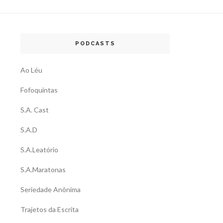
PODCASTS
Ao Léu
Fofoquintas
S.A. Cast
S.A.D
S.A.Leatório
S.A.Maratonas
Seriedade Anônima
Trajetos da Escrita