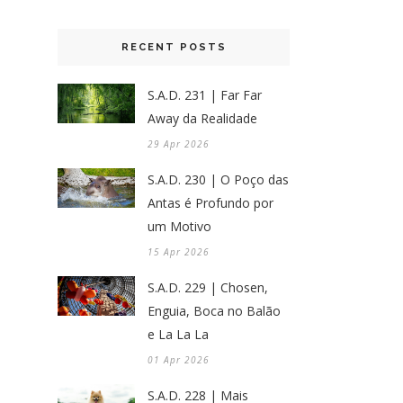
RECENT POSTS
S.A.D. 231 | Far Far
Away da Realidade
29 Apr 2026
S.A.D. 230 | O Poço das
Antas é Profundo por
um Motivo
15 Apr 2026
S.A.D. 229 | Chosen,
Enguia, Boca no Balão
e La La La
01 Apr 2026
S.A.D. 228 | Mais