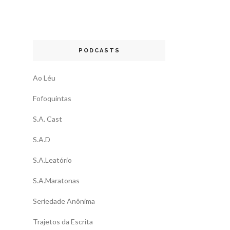
PODCASTS
Ao Léu
Fofoquintas
S.A. Cast
S.A.D
S.A.Leatório
S.A.Maratonas
Seriedade Anônima
Trajetos da Escrita