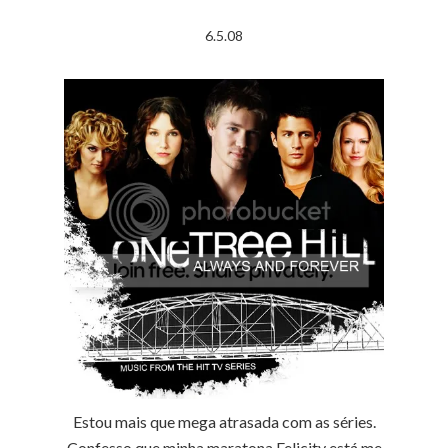
6.5.08
Estou mais que mega atrasada com as séries.
Confesso que minha maratona Felicity está me