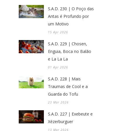
S.A.D. 230 | O Poço das
Antas é Profundo por
um Motivo
15 Apr 2026
S.A.D. 229 | Chosen,
Enguia, Boca no Balão
e La La La
01 Apr 2026
S.A.D. 228 | Mais
Traumas de Cool e a
Guarda do Tofu
23 Mar 2026
S.A.D. 227 | Exebeute e
Xézerburguer
13 Mar 2026