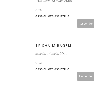
terça-feira, 13 maio, 2008
eita
essa eu ate assistiria...
Responder
TRISHA MIRAGEM
sábado, 14 maio, 2011
eita
essa eu ate assistiria...
Responder