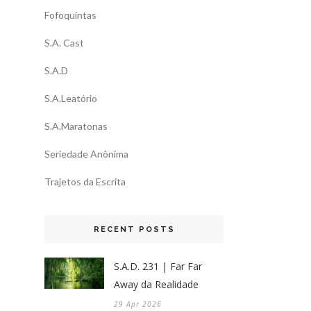
Fofoquintas
S.A. Cast
S.A.D
S.A.Leatório
S.A.Maratonas
Seriedade Anônima
Trajetos da Escrita
RECENT POSTS
S.A.D. 231 | Far Far
Away da Realidade
29 Apr 2026