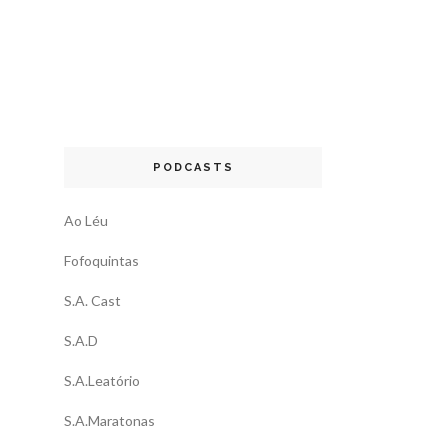
PODCASTS
Ao Léu
Fofoquintas
S.A. Cast
S.A.D
S.A.Leatório
S.A.Maratonas