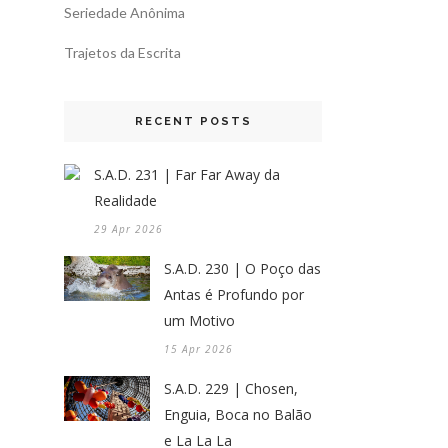
Seriedade Anônima
Trajetos da Escrita
RECENT POSTS
S.A.D. 231 | Far Far Away da
Realidade
29 Apr 2026
S.A.D. 230 | O Poço das
Antas é Profundo por
um Motivo
15 Apr 2026
S.A.D. 229 | Chosen,
Enguia, Boca no Balão
e La La La