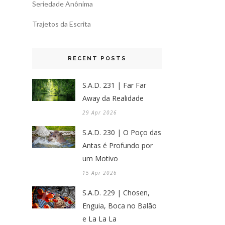
Seriedade Anônima
Trajetos da Escrita
RECENT POSTS
S.A.D. 231 | Far Far
Away da Realidade
29 Apr 2026
S.A.D. 230 | O Poço das
Antas é Profundo por
um Motivo
15 Apr 2026
S.A.D. 229 | Chosen,
Enguia, Boca no Balão
e La La La