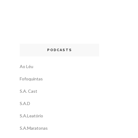
PODCASTS
Ao Léu
Fofoquintas
S.A. Cast
S.A.D
S.A.Leatório
S.A.Maratonas