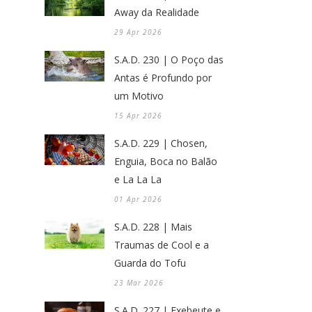
Away da Realidade
29 Apr 2026
S.A.D. 230 | O Poço das
Antas é Profundo por
um Motivo
15 Apr 2026
S.A.D. 229 | Chosen,
Enguia, Boca no Balão
e La La La
01 Apr 2026
S.A.D. 228 | Mais
Traumas de Cool e a
Guarda do Tofu
23 Mar 2026
S.A.D. 227 | Exebeute e