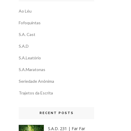
Ao Léu
Fofoquintas
S.A. Cast
S.A.D
S.A.Leatório
S.A.Maratonas
Seriedade Anônima
Trajetos da Escrita
RECENT POSTS
S.A.D. 231 | Far Far