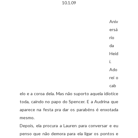
10.1.09
Aniv
ersá
rio
da
Heid
i.
Ado
rei o
cab
elo e a coroa dela. Mas não suporto aquela idiotice
toda, caindo no papo do Spencer. E a Audrina que
aparece na festa pra dar os parabéns é enxotada
mesmo.
Depois, ela procura a Lauren para conversar e eu
penso que não demora para ela ligar os pontos e