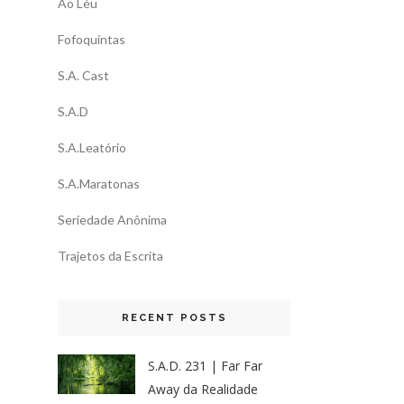
Ao Léu
Fofoquintas
S.A. Cast
S.A.D
S.A.Leatório
S.A.Maratonas
Seriedade Anônima
Trajetos da Escrita
RECENT POSTS
S.A.D. 231 | Far Far
Away da Realidade