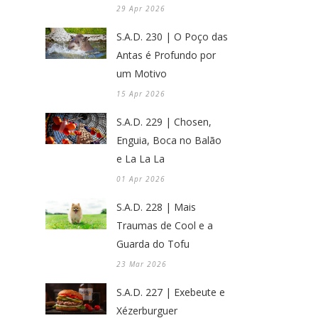
29 Apr 2026
S.A.D. 230 | O Poço das
Antas é Profundo por
um Motivo
15 Apr 2026
S.A.D. 229 | Chosen,
Enguia, Boca no Balão
e La La La
01 Apr 2026
S.A.D. 228 | Mais
Traumas de Cool e a
Guarda do Tofu
23 Mar 2026
S.A.D. 227 | Exebeute e
Xézerburguer