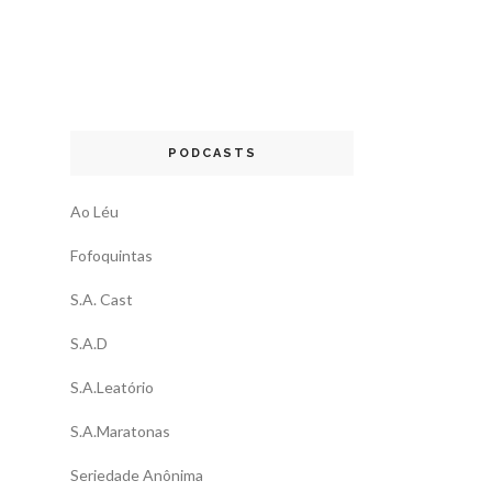
PODCASTS
Ao Léu
Fofoquintas
S.A. Cast
S.A.D
S.A.Leatório
S.A.Maratonas
Seriedade Anônima