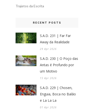
Trajetos da Escrita
RECENT POSTS
S.A.D. 231 | Far Far
Away da Realidade
29 Apr 2026
S.A.D. 230 | O Poço das
Antas é Profundo por
um Motivo
15 Apr 2026
S.A.D. 229 | Chosen,
Enguia, Boca no Balão
e La La La
01 Apr 2026